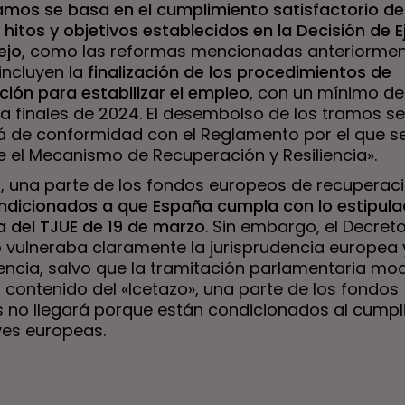
ramos se basa en el cumplimiento satisfactorio de
hitos y objetivos establecidos en la Decisión de 
ejo
, como las reformas mencionadas anteriormen
incluyen la
finalización de los
procedimientos de
ción para estabilizar el empleo
, con un mínimo de
 a finales de 2024. El desembolso de los tramos se
á de conformidad con el Reglamento por el que s
e el Mecanismo de Recuperación y Resiliencia».
o, una parte de los fondos europeos de recuperac
ndicionados a que España cumpla con lo estipula
a del TJUE de 19 de marzo
. Sin embargo, el Decreto
 vulneraba claramente la jurisprudencia europea 
ncia, salvo que la tramitación parlamentaria mod
 contenido del «Icetazo», una parte de los fondos
 no llegará porque están condicionados al cumpl
eyes europeas.