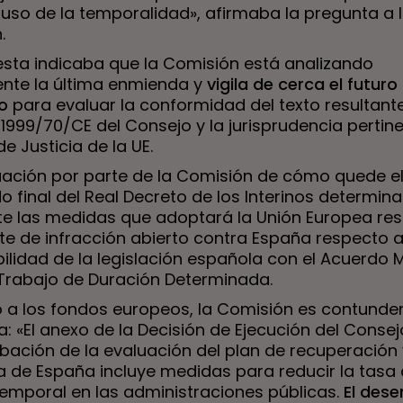
buso de la temporalidad», afirmaba la pregunta a 
.
esta indicaba que la Comisión está analizando
nte la última enmienda y
vigila de cerca el futur
vo
para evaluar la conformidad del texto resultante
 1999/70/CE del Consejo y la jurisprudencia pertin
de Justicia de la UE.
uación por parte de la Comisión de cómo quede e
 final del Real Decreto de los Interinos determin
te las medidas que adoptará la Unión Europea res
te de infracción abierto contra España respecto a
ilidad de la legislación española con el Acuerdo 
 Trabajo de Duración Determinada.
 a los fondos europeos, la Comisión es contunde
: «El anexo de la Decisión de Ejecución del Consej
obación de la evaluación del plan de recuperación 
ia de España incluye medidas para reducir la tasa
emporal en las administraciones públicas.
El des