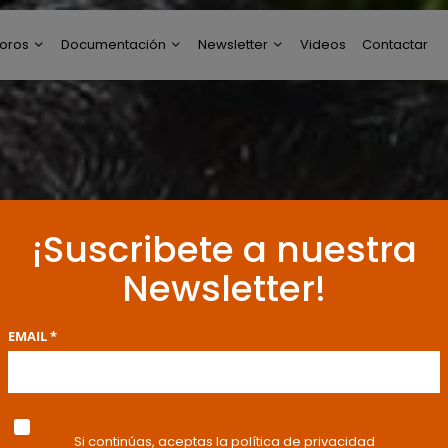
oros
Documentación
Newsletter
Videos
Contactar
ltimos Post
Modelos de Escritos
Perfil de Newsletter
reguntas y Respuestas
Resoluciones y
Publicaciones
oro General
ncuestas
¡Suscribete a nuestra
Newsletter!
EMAIL *
Si continúas, aceptas la política de privacidad