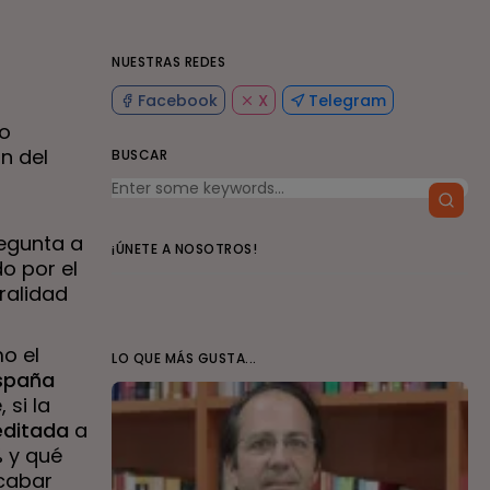
NUESTRAS REDES
Facebook
X
Telegram
to
n del
BUSCAR
regunta a
¡ÚNETE A NOSOTROS!
o por el
ralidad
o el
LO QUE MÁS GUSTA...
España
 si la
editada
a
% y qué
cabar