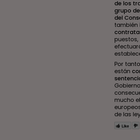
de los t
grupo de 
del Cons
también 
contrata
puestos,
efectuar
establec
Por tant
están
co
sentenci
Gobierno
consecue
mucho el
europeos
de las l
Like