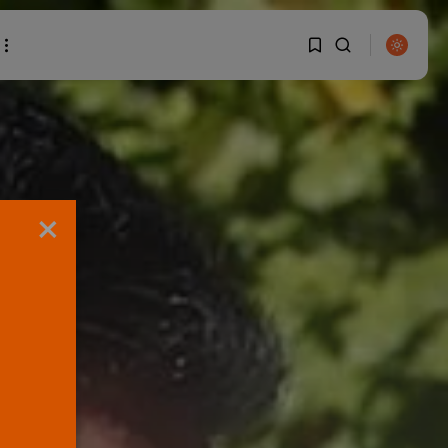
1
1
BUSCAR
Sorry, you have no
×
bookmarks yet.
0
ENTRADAS RECIENTES
OPINIÓN
Interinos: Europa
mueve pieza, los
jueces...
POR
RAMÓN J.
06/08/2026
OPINIÓN
Interinos: el error del