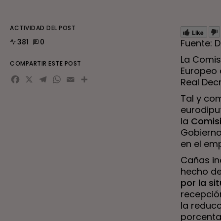
ACTIVIDAD DEL POST
Like
381
0
Fuente: 
La Comis
COMPARTIR ESTE POST
Europeo 
Facebook
X
Telegram
WhatsApp
Email
Real Dec
Tal y co
eurodip
la
Comis
Gobiern
en el emp
Cañas in
hecho de
por la si
recepció
la reduc
porcenta