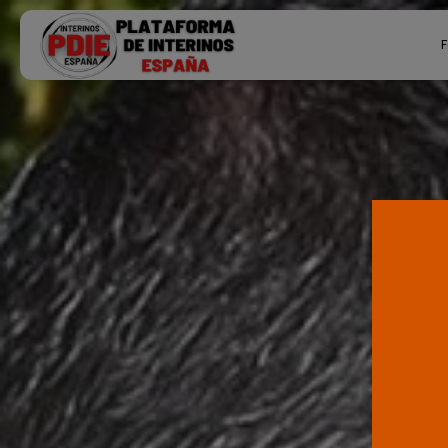
Search
F
for:
Ú
P
F
E