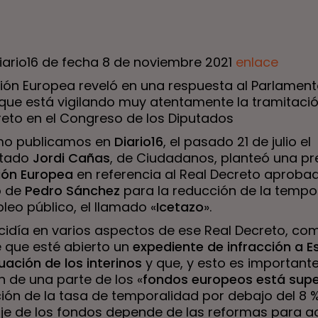
Diario16 de fecha 8 de noviembre 2021
enlace
ión Europea reveló en una respuesta al Parlamen
que está vigilando muy atentamente la tramitació
reto en el Congreso de los Diputados
mo publicamos en
Diario16
, el pasado 21 de julio el
utado
Jordi Cañas
, de Ciudadanos, planteó una p
ión Europea
en referencia al Real Decreto aprobad
o de
Pedro Sánchez
para la reducción de la tempo
leo público, el llamado «
Icetazo
».
cidía en varios aspectos de ese Real Decreto, com
 que esté abierto un
expediente de infracción a 
tuación de los interinos
y que, y esto es importante,
n de una parte de los «
fondos europeos está sup
ción de la tasa de temporalidad por debajo del 8 
je de los fondos depende de las reformas para a