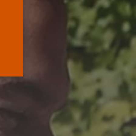
Supremo que...
POR
RAMÓN J.
05/08/2026
Abogados
El abogado Javier
Arauz, en Murcia,...
POR
RAMÓN J.
04/08/2026