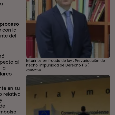
la
o proceso
 con la
ente del
l
ará
Interinos en fraude de ley : Prevaricación de
pecto al
hecho, impunidad de Derecho
( 6 )
 la
12/01/2026
Marco
nte en su
o relativa
y
 de
embolso