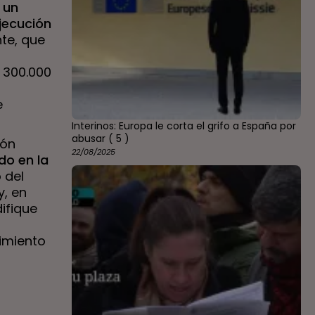
 un
Ejecución
te, que
 300.000
e
Interinos: Europa le corta el grifo a España por
abusar
( 5 )
ión
22/08/2025
do en la
 del
y, en
ifique
imiento