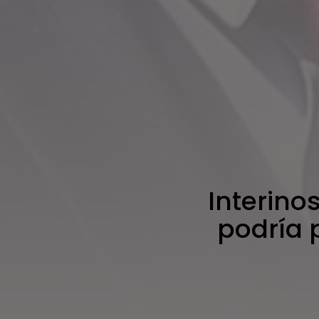
Interino
podría p