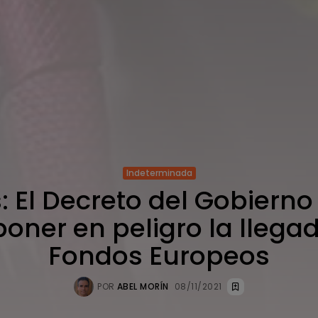
Indeterminada
s: El Decreto del Gobiern
oner en peligro la llega
Fondos Europeos
POR
ABEL MORÍN
08/11/2021