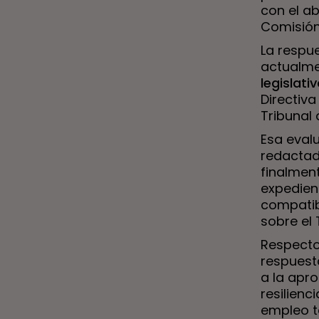
con el a
Comisión
La respu
actualme
legislati
Directiva
Tribunal 
Esa eval
redactado
finalmen
expedien
compatib
sobre el
Respecto
respuesta
a la apr
resilienc
empleo t