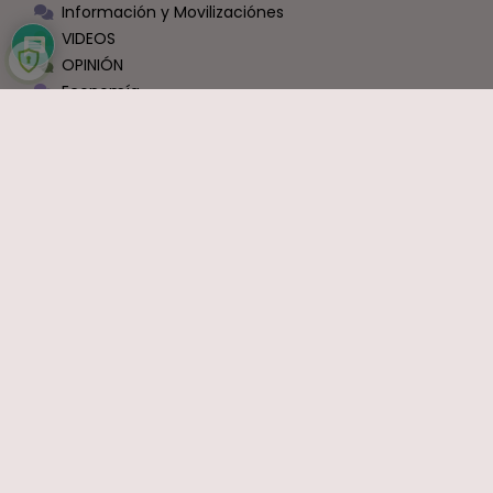
Información y Movilizaciónes
VIDEOS
OPINIÓN
Economía
Política
Sindicatos
Ocio y Entretenimiento
Sin Categoría
COMENTARIOS RECIENTES
Carlos
en
Bruselas cambia las normas: exige a España que
haga fijos a todos los funcionarios que ahora son interinos
Interina
en
Interinos: Sánchez se estaría abriendo a una ley
de punto final
Ramón J.
en
La mayor transformación de la Justicia en
décadas ya está en marcha: el nuevo modelo organizativo
avanza con firmeza
Formidable
en
Reforma judicial en Canarias: togas, cholas y
los que nadan desnudos