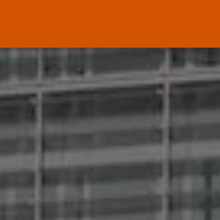
Canarias
El Ministerio de Justicia vende
‘propaganda...
POR
RAMÓN J.
07/08/2026
OPINIÓN
Interinos: Europa mueve pieza,
los jueces...
POR
RAMÓN J.
06/08/2026
OPINIÓN
Interinos: el error del Supremo
que...
POR
RAMÓN J.
05/08/2026