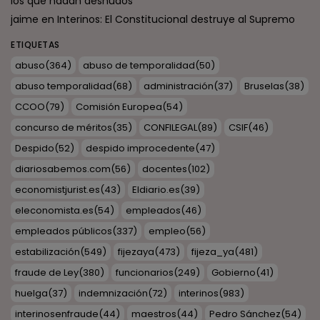
los que nadan desnudos
jaime
en
Interinos: El Constitucional destruye al Supremo
ETIQUETAS
abuso
(364)
abuso de temporalidad
(50)
abuso temporalidad
(68)
administración
(37)
Bruselas
(38)
CCOO
(79)
Comisión Europea
(54)
concurso de méritos
(35)
CONFILEGAL
(89)
CSIF
(46)
Despido
(52)
despido improcedente
(47)
diariosabemos.com
(56)
docentes
(102)
economistjurist.es
(43)
Eldiario.es
(39)
eleconomista.es
(54)
empleados
(46)
empleados públicos
(337)
empleo
(56)
estabilización
(549)
fijezaya
(473)
fijeza_ya
(481)
fraude de Ley
(380)
funcionarios
(249)
Gobierno
(41)
huelga
(37)
indemnización
(72)
interinos
(983)
interinosenfraude
(44)
maestros
(44)
Pedro Sánchez
(54)