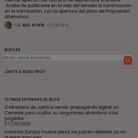
Fuente: Apiscam de fecha 13 de septiembre 21 enlace
Acaba de publicarse en la web del Senado la continuación
en la tramitación, con la apertura del plazo de Proposición
alternativa...
POR
ABEL MORÍN
13/09/2021
BUSCAR
¡ÚNETE A NOSOTROS!
ÚLTIMAS ENTRADAS DE BLOG
El Ministerio de Justicia vende ‘propaganda digital’ en
Canarias para ocultar su vergonzoso abandono a los
juzgados
07/08/2026
Interinos: Europa mueve pieza, los jueces rebeldes ya no
quedan impunes