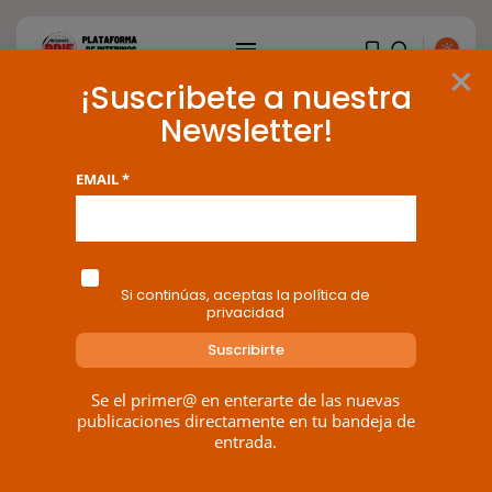
×
¡Suscribete a nuestra
Newsletter!
Tag: consolidación
EMAIL *
6 results found
BUSCAR
Si continúas, aceptas la política de
privacidad
ENTRADAS RECIENTES
Canarias
Se el primer@ en enterarte de las nuevas
El Ministerio de Justicia vende
‘propaganda...
publicaciones directamente en tu bandeja de
POR
RAMÓN J.
07/08/2026
entrada.