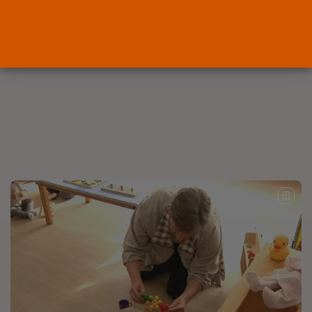
OPINIÓN
Interinos: Europa mueve pieza,
los jueces...
POR
RAMÓN J.
06/08/2026
OPINIÓN
Interinos: el error del Supremo
que...
POR
RAMÓN J.
05/08/2026