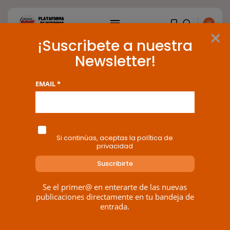
×
¡Suscribete a nuestra
Newsletter!
Tag: suspensión cautelar
EMAIL *
BUSCAR
2 results found
ENTRADAS RECIENTES
Si continúas, aceptas la política de
privacidad
Canarias
El Ministerio de Justicia vende
‘propaganda...
POR
RAMÓN J.
07/08/2026
Se el primer@ en enterarte de las nuevas
publicaciones directamente en tu bandeja de
OPINIÓN
entrada.
Interinos: Europa mueve pieza,
los jueces...