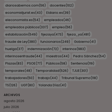
diariosabemos.com
(56)
docentes
(102)
economistjurist.es
(43)
Eldiario.es
(39)
eleconomista.es
(54)
empleados
(46)
empleados públicos
(337)
empleo
(56)
estabilización
(549)
fijezaya
(473)
fijeza_ya
(481)
fraude de Ley
(380)
funcionarios
(249)
Gobierno
(41)
huelga
(37)
indemnización
(72)
interinos
(983)
interinosenfraude
(44)
maestros
(44)
Pedro Sánchez
(54)
Plazas
(83)
PSOE
(77)
Públicos
(58)
Sentencia
(119)
temporales
(48)
Temporalidad
(526)
TJUE
(301)
trabajadores
(50)
trabajo
(44)
Tribunal Supremo
(118)
TS
(126)
UGT
(80)
Yolanda Díaz
(41)
ARCHIVOS
agosto 2026
julio 2026