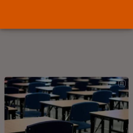
POR
RAMÓN J.
06/08/2026
OPINIÓN
Interinos: el error del Supremo
que...
POR
RAMÓN J.
05/08/2026