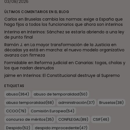
03/08/2026
ÚLTIMOS COMENTARIOS EN EL BLOG
Carlos
en
Bruselas cambia las normas: exige a España que
haga fijos a todos los funcionarios que ahora son interinos
Interina
en
Interinos: Sánchez se estaría abriendo a una ley
de punto final
Ramón J.
en
La mayor transformación de la Justicia en
décadas ya está en marcha: el nuevo modelo organizativo
avanza con firmeza
Formidable
en
Reforma judicial en Canarias: togas, cholas y
los que nadan desnudos
jaime
en
Interinos: El Constitucional destruye al Supremo
ETIQUETAS
abuso
(364)
abuso de temporalidad
(50)
abuso temporalidad
(68)
administración
(37)
Bruselas
(38)
CCOO
(79)
Comisión Europea
(54)
concurso de méritos
(35)
CONFILEGAL
(89)
CSIF
(46)
Despido
(52)
despido improcedente
(47)