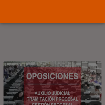
OPINIÓN
Interinos: el error del Supremo
que...
POR
RAMÓN J.
05/08/2026
Abogados
El abogado Javier Arauz, en
Murcia,...
POR
RAMÓN J.
04/08/2026