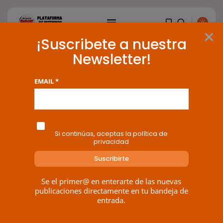
×
¡Suscribete a nuestra
Newsletter!
Tag: suspensión
EMAIL *
6 results found
BUSCAR
Si continúas, aceptas la política de
privacidad
ENTRADAS RECIENTES
OPINIÓN
Interinos: Europa mueve pieza,
Se el primer@ en enterarte de las nuevas
los jueces...
publicaciones directamente en tu bandeja de
POR
RAMÓN J.
06/08/2026
entrada.