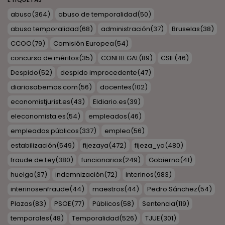
abuso
(364)
abuso de temporalidad
(50)
abuso temporalidad
(68)
administración
(37)
Bruselas
(38)
CCOO
(79)
Comisión Europea
(54)
concurso de méritos
(35)
CONFILEGAL
(89)
CSIF
(46)
Despido
(52)
despido improcedente
(47)
diariosabemos.com
(56)
docentes
(102)
economistjurist.es
(43)
Eldiario.es
(39)
eleconomista.es
(54)
empleados
(46)
empleados públicos
(337)
empleo
(56)
estabilización
(549)
fijezaya
(472)
fijeza_ya
(480)
fraude de Ley
(380)
funcionarios
(249)
Gobierno
(41)
huelga
(37)
indemnización
(72)
interinos
(983)
interinosenfraude
(44)
maestros
(44)
Pedro Sánchez
(54)
Plazas
(83)
PSOE
(77)
Públicos
(58)
Sentencia
(119)
temporales
(48)
Temporalidad
(526)
TJUE
(301)