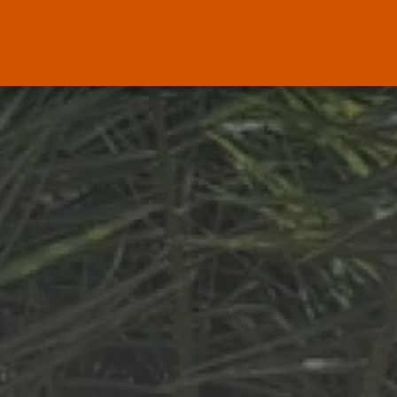
El Ministerio de Justicia vende
‘propaganda...
POR
RAMÓN J.
07/08/2026
OPINIÓN
Interinos: Europa mueve pieza,
los jueces...
POR
RAMÓN J.
06/08/2026
OPINIÓN
Interinos: el error del Supremo
que...
POR
RAMÓN J.
05/08/2026