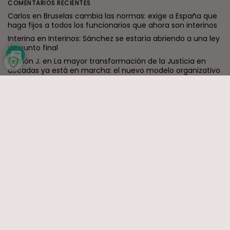
COMENTARIOS RECIENTES
Carlos
en
Bruselas cambia las normas: exige a España que
haga fijos a todos los funcionarios que ahora son interinos
Interina
en
Interinos: Sánchez se estaría abriendo a una ley
de punto final
Ramón J.
en
La mayor transformación de la Justicia en
décadas ya está en marcha: el nuevo modelo organizativo
avanza con firmeza
Formidable
en
Reforma judicial en Canarias: togas, cholas y
los que nadan desnudos
jaime
en
Interinos: El Constitucional destruye al Supremo
ENTRADAS RECIENTES
Canarias
El Ministerio de Justicia vende
‘propaganda...
POR
RAMÓN J.
07/08/2026
OPINIÓN
Interinos: Europa mueve pieza, los
jueces...