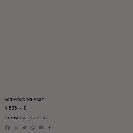
ACTIVIDAD DEL POST
505
0
COMPARTIR ESTE POST
Facebook
X
Telegram
WhatsApp
Email
Compartir