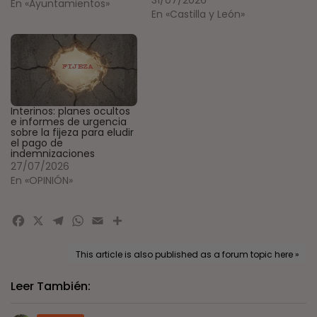
En «Ayuntamientos»
En «Castilla y León»
Interinos: planes ocultos
e informes de urgencia
sobre la fijeza para eludir
el pago de
indemnizaciones
27/07/2026
En «OPINIÓN»
Facebook
X
Telegram
WhatsApp
Email
Compartir
This article is also published as a forum topic here »
Leer También: