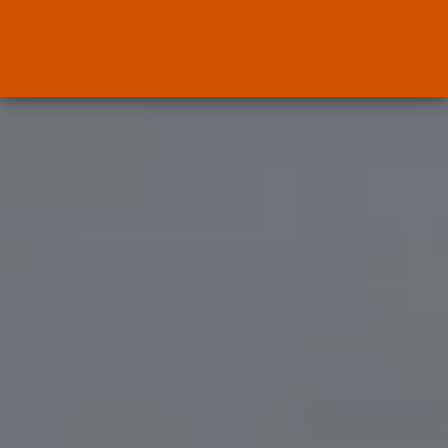
Canarias
El Ministerio de Justicia vende
‘propaganda...
POR
RAMÓN J.
07/08/2026
OPINIÓN
Interinos: Europa mueve pieza,
los jueces...
POR
RAMÓN J.
06/08/2026
OPINIÓN
Interinos: el error del Supremo
que...
POR
RAMÓN J.
05/08/2026