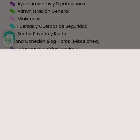
Ayuntamientos y Diputaciones
Administración General
Ministerios
Fuerzas y Cuerpos de Seguridad
Sector Privado y Resto
Zona Conexión Blog-Foros [Miscelánea]
Información y Movilizaciónes
VIDEOS
OPINIÓN
Economía
Política
Sindicatos
Ocio y Entretenimiento
Sin Categoría
COMENTARIOS RECIENTES
Carlos
en
Bruselas cambia las normas: exige a España que
haga fijos a todos los funcionarios que ahora son interinos