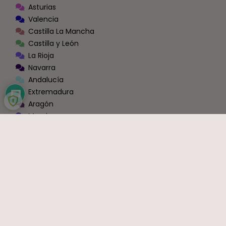
Asturias
Valencia
Castilla La Mancha
Castilla y León
La Rioja
Navarra
Andalucía
Extremadura
Aragón
Murcia
Galicia
Cantabria
Ceuta y Melilla
Zona Conexión Blog - Foros [Administraciones]
Todas las Administraciones
OPOSICIONES
Justicia
Educación
Sanidad