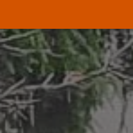
ENTRADAS RECIENTES
Canarias
El Ministerio de Justicia vende
‘propaganda...
POR
RAMÓN J.
07/08/2026
OPINIÓN
Interinos: Europa mueve pieza,
los jueces...
POR
RAMÓN J.
06/08/2026
OPINIÓN
Interinos: el error del Supremo
que...
POR
RAMÓN J.
05/08/2026