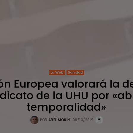
La Web
Sanidad
ón Europea valorará la d
ndicato de la UHU por «a
temporalidad»
POR
ABEL MORÍN
08/10/2021