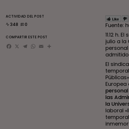
ACTIVIDAD DEL POST
Like
348
0
Fuente: 
11.12 h. 
COMPARTIR ESTE POST
julio a l
Facebook
X
Telegram
WhatsApp
Email
Compartir
personal 
admitido 
El sindic
temporal
Públicas
Europea e
personal 
las Admi
la Univer
laboral 
temporal
inmemori