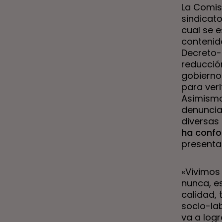
La Comis
sindicat
cual se e
contenid
Decreto-l
reducció
gobierno 
para veri
Asimismo
denuncia
diversas
ha confo
presenta
«Vivimos
nunca, e
calidad,
socio-lab
va a logr