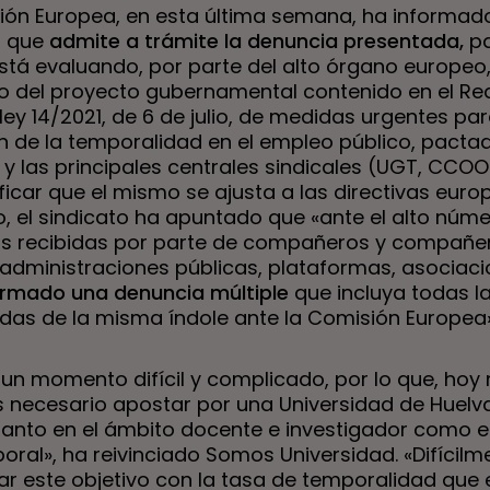
ión Europea, en esta última semana, ha informad
o que
admite a trámite la denuncia presentada,
pa
stá evaluando, por parte del alto órgano europeo,
o del proyecto gubernamental contenido en el Re
ey 14/2021, de 6 de julio, de medidas urgentes par
n de la temporalidad en el empleo público, pactad
y las principales centrales sindicales (UGT, CCOO
ficar que el mismo se ajusta a las directivas euro
, el sindicato ha apuntado que «ante el alto núm
s recibidas por parte de compañeros y compañe
 administraciones públicas, plataformas, asociac
rmado una denuncia múltiple
que incluya todas l
das de la misma índole ante la Comisión Europea»
 un momento difícil y complicado, por lo que, ho
s necesario apostar por una Universidad de Huelv
 tanto en el ámbito docente e investigador como e
oral», ha reivinciado Somos Universidad. «Difícilm
ar este objetivo con la tasa de temporalidad que 