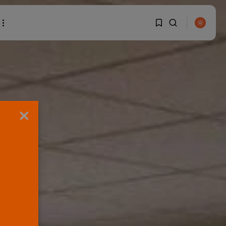
1
1
BUSCAR
Sorry, you have no
×
bookmarks yet.
0
ENTRADAS RECIENTES
Canarias
El Ministerio de Justicia
vende ‘propaganda...
POR
RAMÓN J.
07/08/2026
OPINIÓN
Interinos: Europa