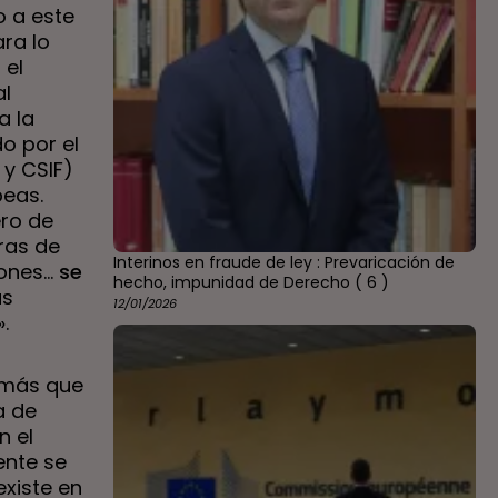
o a este
ra lo
 el
al
a la
o por el
 y CSIF)
peas.
ero de
ras de
Interinos en fraude de ley : Prevaricación de
iones…
se
hecho, impunidad de Derecho
( 6 )
as
12/01/2026
.
y más que
a de
n el
ente se
existe en