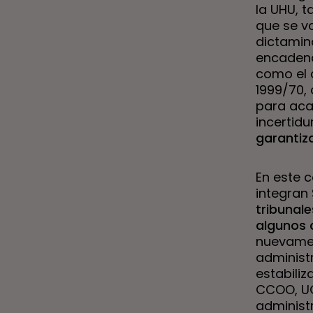
la UHU, t
que se v
dictamina
encadena
como el 
1999/70,
para aca
incertid
garantiza
En este c
integran
tribunale
algunos 
nuevament
administr
estabiliz
CCOO, UG
administr