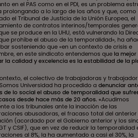
anto en el PAS como en el PDI, es un problema estr
a prolongando a lo largo de los años y que, como
do el Tribunal de Justicia de la Unión Europea, el
miento de contratos interinos/temporales genera
que se produce en la UHU, está vulnerando la Dire
 que prohíbe el abuso de la temporalidad», ha aña
bar sosteniendo que «en un contexto de crisis e
umbre, en este sindicato entendemos que
la mejor
r la calidad y excelencia es la estabilidad de la pla
ontexto, el colectivo de trabajadoras y trabajado
 Somos Universidad ha procedido a
denunciar ant
s de lo social el abuso de temporalidad que sufre
casos desde hace más de 20 años. «
Acudimos
e a los tribunales ante la inacción de las
aciones abusadoras, el fracaso total del anterior
ación (acordado por el Gobierno anterior y los sin
T y CSIF), que en vez de reducir la temporalidad 
aciones al 8%, la ha aumentado a casi el 30%, la