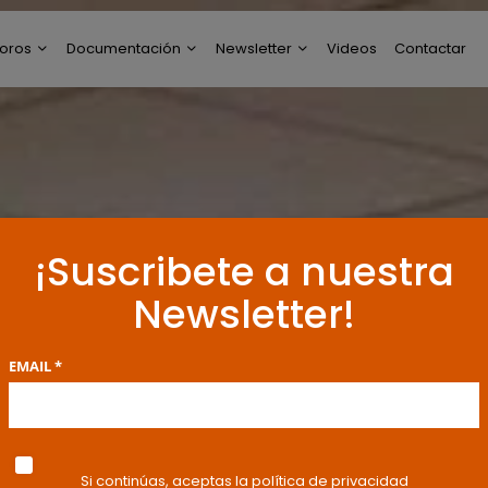
oros
Documentación
Newsletter
Videos
Contactar
ltimos Post
Modelos de Escritos
Perfil de Newsletter
reguntas y Respuestas
Resoluciones y
Publicaciones
oro General
ncuestas
¡Suscribete a nuestra
Newsletter!
EMAIL *
Si continúas, aceptas la política de privacidad