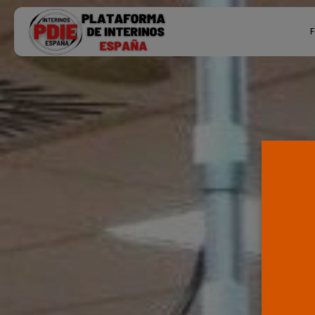
Search
F
for:
Ú
P
F
E