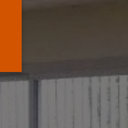
mueve pieza, los
jueces...
POR
RAMÓN J.
06/08/2026
OPINIÓN
Interinos: el error del
Supremo que...
POR
RAMÓN J.
05/08/2026