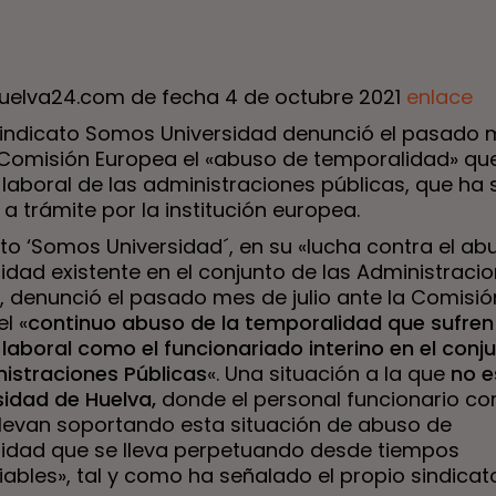
huelva24.com de fecha 4 de octubre 2021
enlace
El sindicato Somos Universidad denunció el pasado
a Comisión Europea el «abuso de temporalidad» que
laboral de las administraciones públicas, que ha 
a trámite por la institución europea.
ato ‘Somos Universidad´, en su «lucha contra el ab
idad existente en el conjunto de las Administraci
», denunció el pasado mes de julio ante la Comisió
l «
continuo abuso de la temporalidad que sufren 
laboral como el funcionariado interino en el conj
nistraciones Públicas
«. Una situación a la que
no e
sidad de Huelva,
donde el personal funcionario co
«llevan soportando esta situación de abuso de
idad que se lleva perpetuando desde tiempos
ables», tal y como ha señalado el propio sindicato