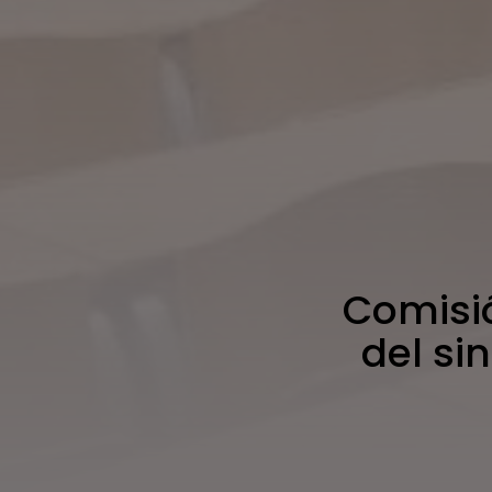
Comisi
del si