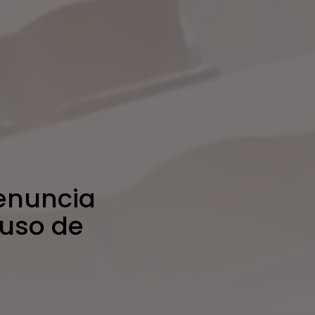
enuncia
buso de