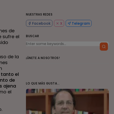
NUESTRAS REDES
Facebook
X
Telegram
 mes de
 sufre el
BUSCAR
sido
uso de la
¡ÚNETE A NOSOTROS!
ones
n
tanto el
unto de
LO QUE MÁS GUSTA...
s ajena
mo el
.