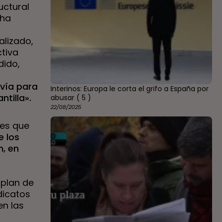
uctural
 ha
lizado,
ctiva
dido,
 vía para
Interinos: Europa le corta el grifo a España por
ntilla».
abusar
( 5 )
22/08/2025
res que
e los
n, en
 plan de
dicatos
en las