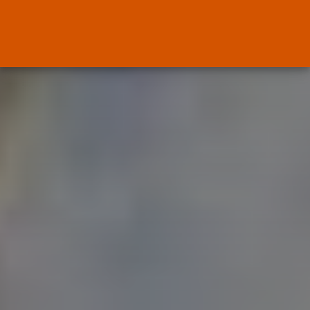
ENTRADAS RECIENTES
OPINIÓN
Interinos: Europa mueve pieza,
los jueces...
POR
RAMÓN J.
06/08/2026
OPINIÓN
Interinos: el error del Supremo
que...
POR
RAMÓN J.
05/08/2026
Abogados
El abogado Javier Arauz, en
Murcia,...
POR
RAMÓN J.
04/08/2026