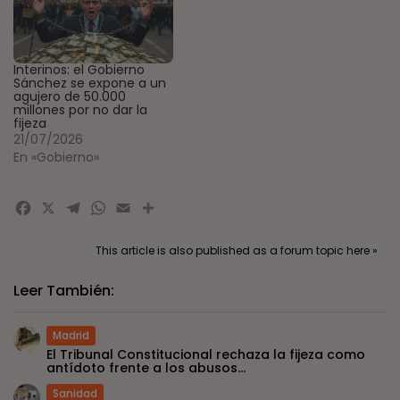
Interinos: el Gobierno
Sánchez se expone a un
agujero de 50.000
millones por no dar la
fijeza
21/07/2026
En «Gobierno»
Facebook
X
Telegram
WhatsApp
Email
Compartir
This article is also published as a forum topic here »
Leer También:
Madrid
El Tribunal Constitucional rechaza la fijeza como
antídoto frente a los abusos...
Sanidad