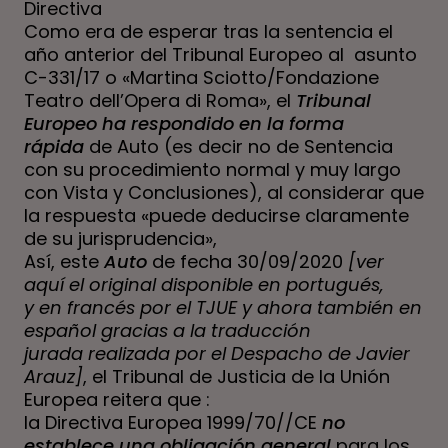
Directiva
Como
era de esperar
tras la sentencia el
año anterior del Tribunal Europeo al
asunto
C-331/17
o «Martina Sciotto/Fondazione
Teatro dell’Opera di Roma»
, el
Tribunal
Europeo ha respondido en la forma
rápida
de
Auto
(es decir no de Sentencia
con su procedimiento normal y muy largo
con Vista y Conclusiones), al considerar que
la respuesta «puede deducirse claramente
de su jurisprudencia»,
Así, este
Auto
de fecha 30/09/2020
[ver
aquí el
original disponible en portugués
,
y
en francés
por el TJUE y ahora también
en
español gracias a la traducción
jurada
realizada por el
Despacho de Javier
Arauz
]
, el Tribunal de Justicia de la Unión
Europea reitera que :
la Directiva Europea 1999/70//CE
no
establece una obligación general
para los