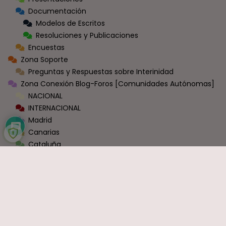
Documentación
Modelos de Escritos
Resoluciones y Publicaciones
Encuestas
Zona Soporte
Preguntas y Respuestas sobre Interinidad
Zona Conexión Blog-Foros [Comunidades Autónomas]
NACIONAL
INTERNACIONAL
Madrid
Canarias
Cataluña
País Vasco
Baleares
Asturias
Valencia
Castilla La Mancha
Castilla y León