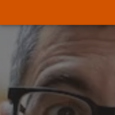
ENTRADAS RECIENTES
Canarias
El Ministerio de Justicia vende
‘propaganda...
POR
RAMÓN J.
07/08/2026
OPINIÓN
Interinos: Europa mueve pieza,
los jueces...
POR
RAMÓN J.
06/08/2026
OPINIÓN
Interinos: el error del Supremo
que...
POR
RAMÓN J.
05/08/2026