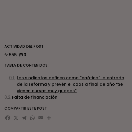
ACTIVIDAD DEL POST
555
0
TABLA DE CONTENIDOS:
Los sindicatos definen como “caótica” la entrada
de la reforma y prevén el caos a final de año “Se
vienen curvas muy guapas”
Falta de financiación
COMPARTIR ESTE POST
Facebook
X
Telegram
WhatsApp
Email
Compartir