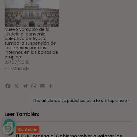
Nuevo varapalo de la
justicia al convenio
colectivo de Ayuso:
tumba la suspensión de
seis meses para los
interinos en las bolsas de
empleo
23/07/2026
En «Madrid»
Facebook
X
Telegram
WhatsApp
Email
Compartir
This article is also published as a forum topic here »
Leer También:
Cantabria
El TSJC ordena al Gobierno volver a valorar los