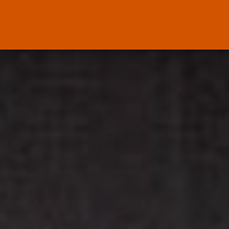
Canarias
El Ministerio de Justicia vende
‘propaganda...
POR
RAMÓN J.
07/08/2026
OPINIÓN
Interinos: Europa mueve pieza,
los jueces...
POR
RAMÓN J.
06/08/2026
OPINIÓN
Interinos: el error del Supremo
que...
POR
RAMÓN J.
05/08/2026