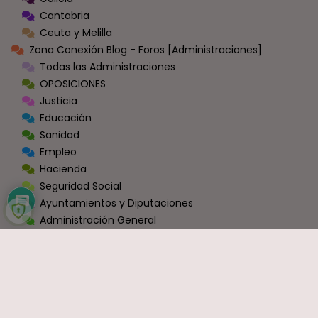
Cantabria
Ceuta y Melilla
Zona Conexión Blog - Foros [Administraciones]
Todas las Administraciones
OPOSICIONES
Justicia
Educación
Sanidad
Empleo
Hacienda
Seguridad Social
Ayuntamientos y Diputaciones
Administración General
Ministerios
Fuerzas y Cuerpos de Seguridad
Sector Privado y Resto
Zona Conexión Blog-Foros [Miscelánea]
Información y Movilizaciónes