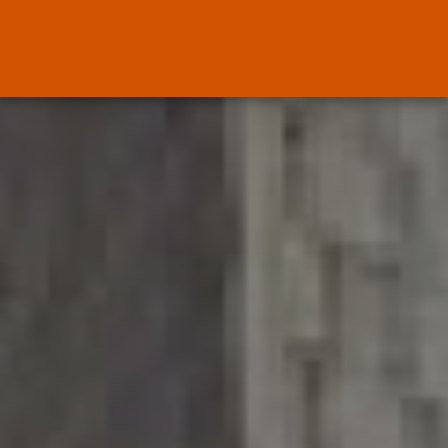
El Ministerio de Justicia vende
‘propaganda...
POR
RAMÓN J.
07/08/2026
OPINIÓN
Interinos: Europa mueve pieza,
los jueces...
POR
RAMÓN J.
06/08/2026
OPINIÓN
Interinos: el error del Supremo
que...
POR
RAMÓN J.
05/08/2026