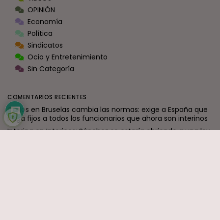
OPINIÓN
Economía
Política
Sindicatos
Ocio y Entretenimiento
Sin Categoría
COMENTARIOS RECIENTES
Carlos
en
Bruselas cambia las normas: exige a España que
haga fijos a todos los funcionarios que ahora son interinos
Interina
en
Interinos: Sánchez se estaría abriendo a una ley
de punto final
Ramón J.
en
La mayor transformación de la Justicia en
décadas ya está en marcha: el nuevo modelo organizativo
avanza con firmeza
Formidable
en
Reforma judicial en Canarias: togas, cholas y
los que nadan desnudos
jaime
en
Interinos: El Constitucional destruye al Supremo