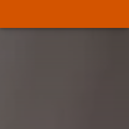
Sindicatos
FETAP-CGT INTERPONE UNA
RECLAMACIÓN COLECTIVA ANTE...
POR
RAMÓN J.
10/08/2026
Canarias
El Ministerio de Justicia vende
‘propaganda...
POR
RAMÓN J.
07/08/2026
OPINIÓN
Interinos: Europa mueve pieza,
los jueces...
POR
RAMÓN J.
06/08/2026