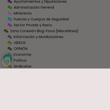
Ayuntamientos y Diputaciones
Administración General
Ministerios
Fuerzas y Cuerpos de Seguridad
Sector Privado y Resto
Zona Conexión Blog-Foros [Miscelánea]
Información y Movilizaciónes
VIDEOS
OPINIÓN
Economía
Política
Sindicatos
Ocio y Entretenimiento
Sin Categoría
COMENTARIOS RECIENTES
Carlos
en
Bruselas cambia las normas: exige a España que
haga fijos a todos los funcionarios que ahora son interinos
Interina
en
Interinos: Sánchez se estaría abriendo a una ley