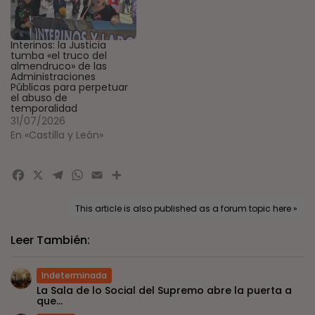
Interinos: la Justicia
tumba «el truco del
almendruco» de las
Administraciones
Públicas para perpetuar
el abuso de
temporalidad
31/07/2026
En «Castilla y León»
Facebook
X
Telegram
WhatsApp
Email
Compartir
This article is also published as a forum topic here »
Leer También:
Indeterminada
La Sala de lo Social del Supremo abre la puerta a
que...