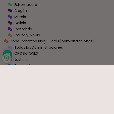
Extremadura
Aragón
Murcia
Galicia
Cantabria
Ceuta y Melilla
Zona Conexión Blog - Foros [Administraciones]
Todas las Administraciones
OPOSICIONES
Justicia
Educación
Sanidad
Empleo
Hacienda
Seguridad Social
Ayuntamientos y Diputaciones
Administración General
Ministerios