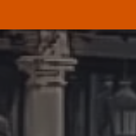
ENTRADAS RECIENTES
Canarias
El Ministerio de Justicia vende
‘propaganda...
POR
RAMÓN J.
07/08/2026
OPINIÓN
Interinos: Europa mueve pieza,
los jueces...
POR
RAMÓN J.
06/08/2026
OPINIÓN
Interinos: el error del Supremo
que...
POR
RAMÓN J.
05/08/2026