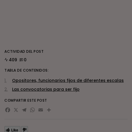
ACTIVIDAD DEL POST
409
0
TABLA DE CONTENIDOS:
Opositores, funcionarios fijos de diferentes escalas
Las convocatorias para ser fijo
COMPARTIR ESTE POST
Facebook
X
Telegram
WhatsApp
Email
Compartir
Like