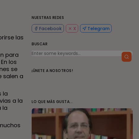
NUESTRAS REDES
Facebook
X
Telegram
rirse las
BUSCAR
ón para
 En los
ones se
¡ÚNETE A NOSOTROS!
e salen a
 la
ias a la
LO QUE MÁS GUSTA...
 la
 muchos