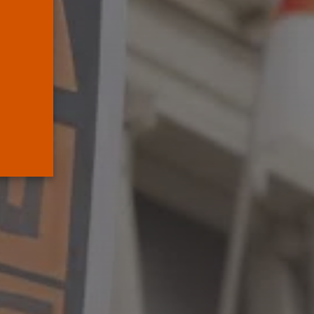
Arauz, en Murcia,...
POR
RAMÓN J.
04/08/2026
OPINIÓN
Interinos: Junts se lo
deja claro...
POR
RAMÓN J.
03/08/2026