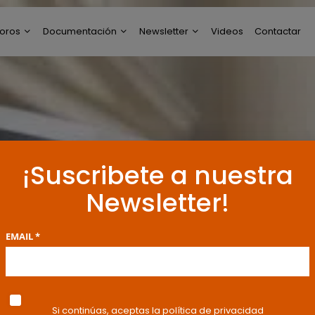
oros
Documentación
Newsletter
Videos
Contactar
ltimos Post
Modelos de Escritos
Perfil de Newsletter
reguntas y Respuestas
Resoluciones y
Publicaciones
oro General
ncuestas
¡Suscribete a nuestra
Newsletter!
EMAIL *
Si continúas, aceptas la política de privacidad