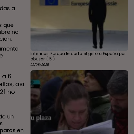
adas a
s que
ubre no
ción.
camente
Interinos: Europa le corta el grifo a España por
de
abusar
( 5 )
22/08/2025
 a 6
llos, así
21 no
do un
s
eparos en