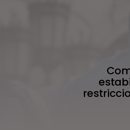
Comi
estabi
restricci