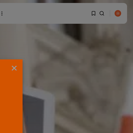
1
1
BUSCAR
Sorry, you have no
×
bookmarks yet.
0
ENTRADAS RECIENTES
OPINIÓN
Interinos: el error del
Supremo que...
POR
RAMÓN J.
05/08/2026
Abogados
El abogado Javier