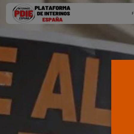
Search
F
for:
Ú
P
F
E