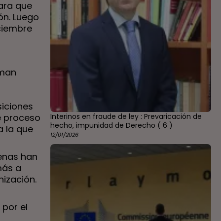
ara que
ón. Luego
ciembre
rman
siciones
te proceso
Interinos en fraude de ley : Prevaricación de
hecho, impunidad de Derecho
( 6 )
a la que
12/01/2026
penas han
más a
nización.
 por el