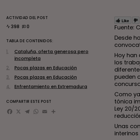
ACTIVIDAD DEL POST
Like
398
0
Fuente: C
Desde hoy
TABLA DE CONTENIDOS:
convocat
Cataluña, oferta generosa pero
Hoy han 
incompleta
los traba
Pocas plazas en Educación
diferente
pueden c
Pocas plazas en Educación
concurso
Enfrentamiento en Extremadura
Como ya 
tónica i
COMPARTIR ESTE POST
Ley 20/2
Facebook
X
Telegram
WhatsApp
Email
reducció
Unas con
interinos