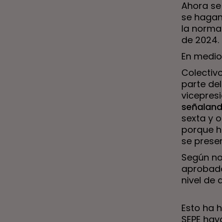
Ahora se
se hagan
la norma
de 2024.
En medio,
Colectiv
parte del
vicepres
señalan
sexta y o
porque h
se prese
Según no
aprobado
nivel de 
Esto ha 
SEPE hay