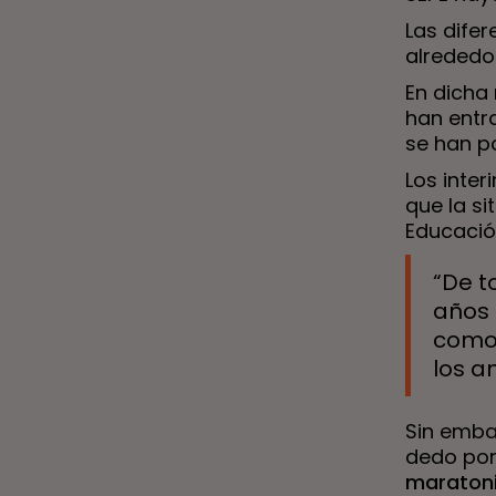
Las dife
alrededo
En dicha
han entr
se han p
Los inter
que la si
Educació
“De t
años 
como 
los a
Sin emba
dedo por
maratoni