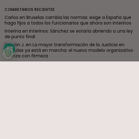
COMENTARIOS RECIENTES
Carlos
en
Bruselas cambia las normas: exige a España que
haga fijos a todos los funcionarios que ahora son interinos
Interina
en
Interinos: Sánchez se estaría abriendo a una ley
de punto final
Ramón J.
en
La mayor transformación de la Justicia en
décadas ya está en marcha: el nuevo modelo organizativo
avanza con firmeza
Formidable
en
Reforma judicial en Canarias: togas, cholas y
los que nadan desnudos
jaime
en
Interinos: El Constitucional destruye al Supremo
ENTRADAS RECIENTES
Canarias
El Ministerio de Justicia vende
‘propaganda...
POR
RAMÓN J.
07/08/2026
OPINIÓN