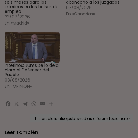
seis meses para los
abandono a los juzgados
interinos en las bolsas de
07/08/2026
empleo
En «Canarias»
23/07/2026
En «Madrid»
Interinos: Junts se lo deja
claro al Defensor del
Pueblo
03/08/2026
En «OPINIÓN»
Facebook
X
Telegram
WhatsApp
Email
Compartir
This article is also published as a forum topic here »
Leer También: