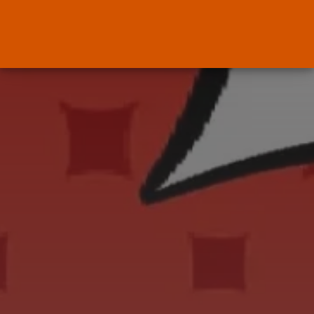
El Ministerio de Justicia vende
‘propaganda...
POR
RAMÓN J.
07/08/2026
OPINIÓN
Interinos: Europa mueve pieza,
los jueces...
POR
RAMÓN J.
06/08/2026
OPINIÓN
Interinos: el error del Supremo
que...
POR
RAMÓN J.
05/08/2026