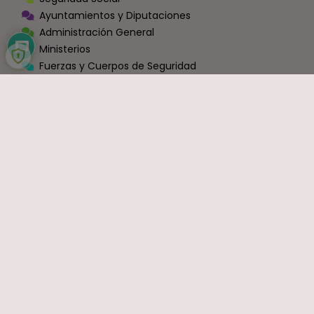
Ayuntamientos y Diputaciones
Administración General
Ministerios
Fuerzas y Cuerpos de Seguridad
Sector Privado y Resto
Zona Conexión Blog-Foros [Miscelánea]
Información y Movilizaciónes
VIDEOS
OPINIÓN
Economía
Política
Sindicatos
Ocio y Entretenimiento
Sin Categoría
COMENTARIOS RECIENTES
Carlos
en
Bruselas cambia las normas: exige a España que
haga fijos a todos los funcionarios que ahora son interinos