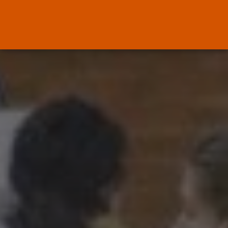
Canarias
El Ministerio de Justicia vende
‘propaganda...
POR
RAMÓN J.
07/08/2026
OPINIÓN
Interinos: Europa mueve pieza,
los jueces...
POR
RAMÓN J.
06/08/2026
OPINIÓN
Interinos: el error del Supremo
que...
POR
RAMÓN J.
05/08/2026