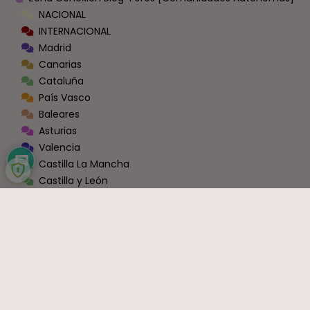
NACIONAL
INTERNACIONAL
Madrid
Canarias
Cataluña
País Vasco
Baleares
Asturias
Valencia
Castilla La Mancha
Castilla y León
La Rioja
Navarra
Andalucía
Extremadura
Aragón
Murcia
Galicia