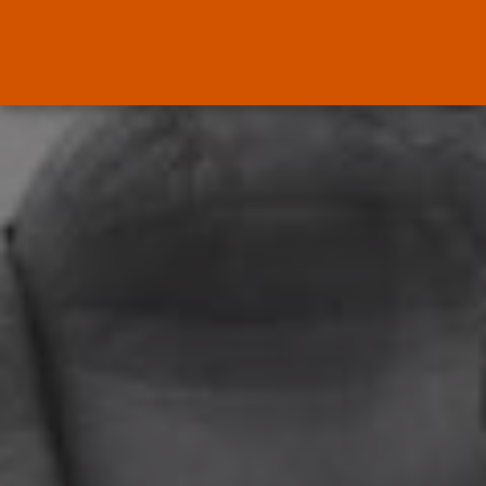
ENTRADAS RECIENTES
Canarias
El Ministerio de Justicia vende
‘propaganda...
POR
RAMÓN J.
07/08/2026
OPINIÓN
Interinos: Europa mueve pieza,
los jueces...
POR
RAMÓN J.
06/08/2026
OPINIÓN
Interinos: el error del Supremo
que...
POR
RAMÓN J.
05/08/2026