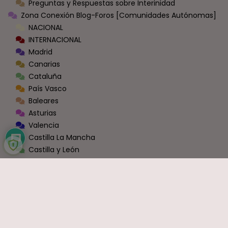
Preguntas y Respuestas sobre Interinidad
Zona Conexión Blog-Foros [Comunidades Autónomas]
NACIONAL
INTERNACIONAL
Madrid
Canarias
Cataluña
País Vasco
Baleares
Asturias
Valencia
Castilla La Mancha
Castilla y León
La Rioja
Navarra
Andalucía
Extremadura
Aragón
Murcia