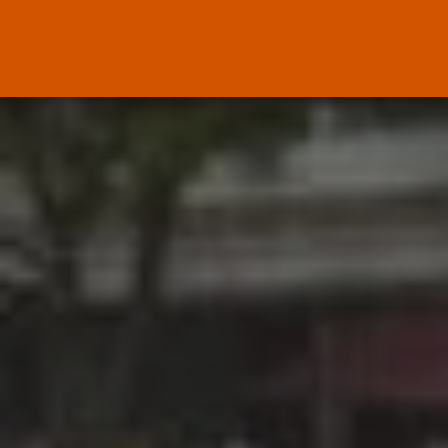
ENTRADAS RECIENTES
Canarias
El Ministerio de Justicia vende
‘propaganda...
POR
RAMÓN J.
07/08/2026
OPINIÓN
Interinos: Europa mueve pieza,
los jueces...
POR
RAMÓN J.
06/08/2026
OPINIÓN
Interinos: el error del Supremo
que...
POR
RAMÓN J.
05/08/2026