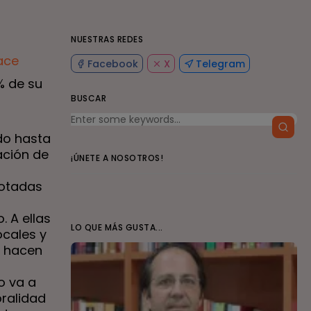
NUESTRAS REDES
ace
Facebook
X
Telegram
% de su
BUSCAR
do hasta
zación de
¡ÚNETE A NOSOTROS!
dotadas
. A ellas
LO QUE MÁS GUSTA...
ocales y
e hacen
o va a
oralidad