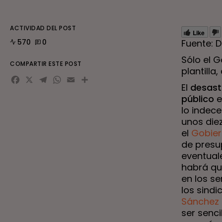
ACTIVIDAD DEL POST
Like
570
0
Fuente: 
Sólo el 
COMPARTIR ESTE POST
plantilla
Facebook
X
Telegram
WhatsApp
Email
El
desas
público
e
lo indece
unos die
el
Gobier
de presu
eventuale
habrá qu
en los se
los sind
Sánchez
ser senci