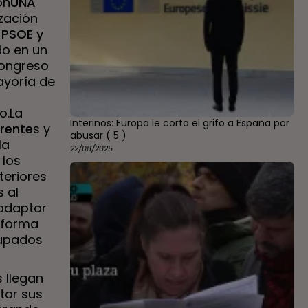
on
UNA
ización
 PSOE y
do en un
Congreso
ayoría de
o.La
Interinos: Europa le corta el grifo a España por
erente
s y
abusar
( 5 )
la
22/08/2025
 los
teriores
s al
 adaptar
taforma
cupados
 llegan
ctar sus