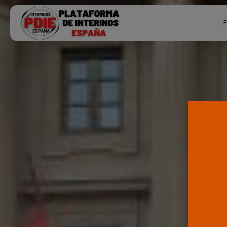
Search
F
for:
Ú
P
F
E