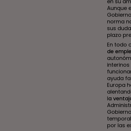
en su ám
Aunque e
Gobierno
norma na
sus duda
plazo pre
En todo 
de emple
autonómi
interino
funciona
ayuda fa
Europa ha
alentand
l
a venta
Administ
Gobierno
temporal
por las e