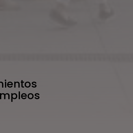
mientos
empleos