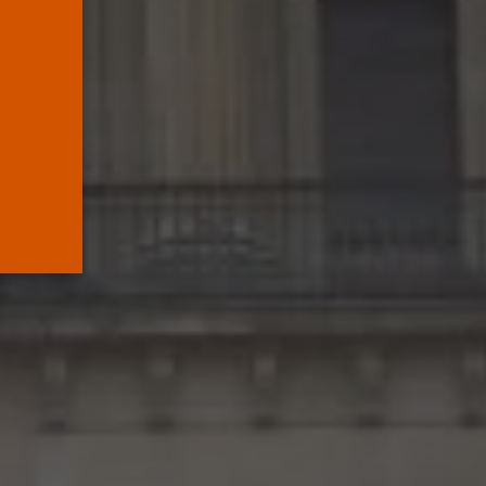
mueve pieza, los
jueces...
POR
RAMÓN J.
06/08/2026
OPINIÓN
Interinos: el error del
Supremo que...
POR
RAMÓN J.
05/08/2026