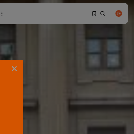
1
1
BUSCAR
Sorry, you have no
×
bookmarks yet.
0
ENTRADAS RECIENTES
Canarias
El Ministerio de Justicia
vende ‘propaganda...
POR
RAMÓN J.
07/08/2026
OPINIÓN
Interinos: Europa