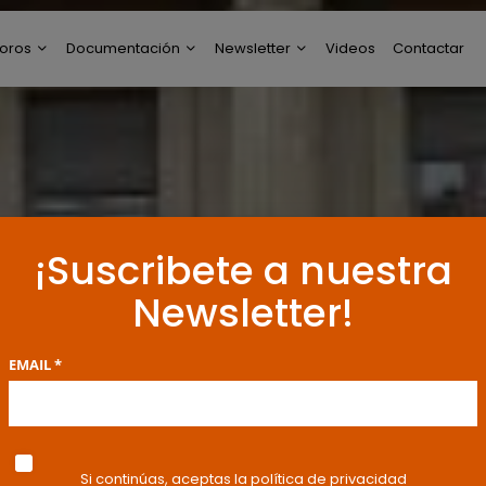
oros
Documentación
Newsletter
Videos
Contactar
ltimos Post
Modelos de Escritos
Perfil de Newsletter
reguntas y Respuestas
Resoluciones y
Publicaciones
oro General
ncuestas
¡Suscribete a nuestra
Newsletter!
EMAIL *
Si continúas, aceptas la política de privacidad