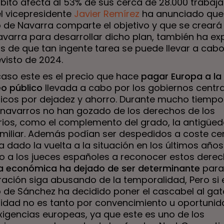
bito afecta al 53% de sus cerca de 28.000 trabaja
l vicepresidente
Javier Remírez
ha anunciado que 
 de Navarra comparte el objetivo y que se creará
varra para desarrollar dicho plan, también ha e
s de que tan ingente tarea se puede llevar a cabo
visto de 2024.
caso este es el precio que hace
pagar Europa a la 
o público
llevada a cabo por los gobiernos centra
cos por dejadez y ahorro. Durante mucho tiempo
s navarros no han gozado de los derechos de los
rios, como el complemento del grado, la antigüed
miliar. Además podían ser despedidos a coste cer
 dado la vuelta a la situación en los últimos años
o a los jueces españoles a reconocer estos derech
ja económica ha dejado de ser determinante
para
ración siga abusando de la temporalidad, Pero si 
 de Sánchez ha decidido poner el cascabel al gat
idad no es tanto por convencimiento u oportuni
xigencias europeas, ya que este es uno de los