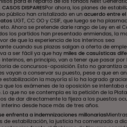
sos para el reparto de los fondos Next Generati
A CASOS DISPARES
Por ahora, los planes de estabil
eo público han cristalizado en un
acuerdo entre el
catos
UGT, CC OO y CSIF, que luego se ha plasma
reto. Ahora se pretende darle rango de Ley en el 
odos los partidos han presentado enmiendas, la m
avor de que la experiencia de los interinos sea
ante cuando sus plazas salgan a oferta de emple
va a ser fácil ya que hay
miles de casuísticas dif
 interinos, en principio, van a tener que pasar por 
oria de concursos-oposición. Esto no garantiza a
es vayan a conservar su puesto, pese a que en an
 estabilización la mayoría sí lo ha logrado gracia
 a que los exámenes de la oposición se intentaba
. Lo que no se contempla es la petición de la Pla
nos de dar directamente la fijeza a los puestos o
interino desde hace más de tres años.
se enfrenta a indemnizaciones millonarias
Mientras
s de estabilización, la justicia ha comenzado a di