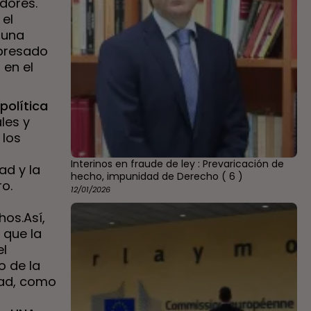
dores.
el
 una
xpresado
 en el
política
les y
 los
Interinos en fraude de ley : Prevaricación de
ad y la
hecho, impunidad de Derecho
( 6 )
o.
12/01/2026
os.Así,
 que la
el
o de la
dad, como