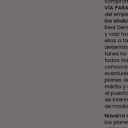
compromi
VÍA PAR
del empl
los sindi
Real Dec
y casi t
ellos a f
determin
tarea no 
todos los
convocat
eventual
planes de
mérito y
al puesto
de Interi
de modo 
Navarra 
los plane