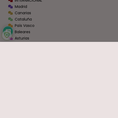
INTERNACIONAL
Madrid
Canarias
Cataluña
País Vasco
Baleares
Asturias
Valencia
Castilla La Mancha
Castilla y León
La Rioja
Navarra
Andalucía
Extremadura
Aragón
Murcia
Galicia
Cantabria
Ceuta y Melilla