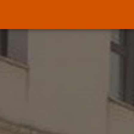
ENTRADAS RECIENTES
Canarias
El Ministerio de Justicia vende
‘propaganda...
POR
RAMÓN J.
07/08/2026
OPINIÓN
Interinos: Europa mueve pieza,
los jueces...
POR
RAMÓN J.
06/08/2026
OPINIÓN
Interinos: el error del Supremo
que...
POR
RAMÓN J.
05/08/2026