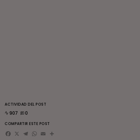
ACTIVIDAD DEL POST
907
0
COMPARTIR ESTE POST
Facebook
X
Telegram
WhatsApp
Email
Compartir