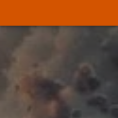
ENTRADAS RECIENTES
Canarias
El Ministerio de Justicia vende
‘propaganda...
POR
RAMÓN J.
07/08/2026
OPINIÓN
Interinos: Europa mueve pieza,
los jueces...
POR
RAMÓN J.
06/08/2026
OPINIÓN
Interinos: el error del Supremo
que...
POR
RAMÓN J.
05/08/2026