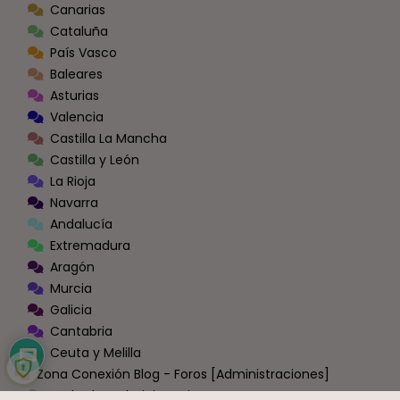
Canarias
Cataluña
País Vasco
Baleares
Asturias
Valencia
Castilla La Mancha
Castilla y León
La Rioja
Navarra
Andalucía
Extremadura
Aragón
Murcia
Galicia
Cantabria
Ceuta y Melilla
Zona Conexión Blog - Foros [Administraciones]
Todas las Administraciones