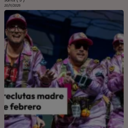
Junts
( 5 )
20/11/2025