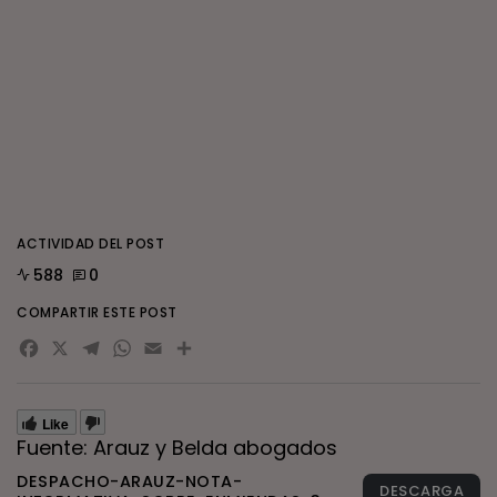
ACTIVIDAD DEL POST
588
0
COMPARTIR ESTE POST
Facebook
X
Telegram
WhatsApp
Email
Compartir
Like
Fuente: Arauz y Belda abogados
DESPACHO-ARAUZ-NOTA-
DESCARGA