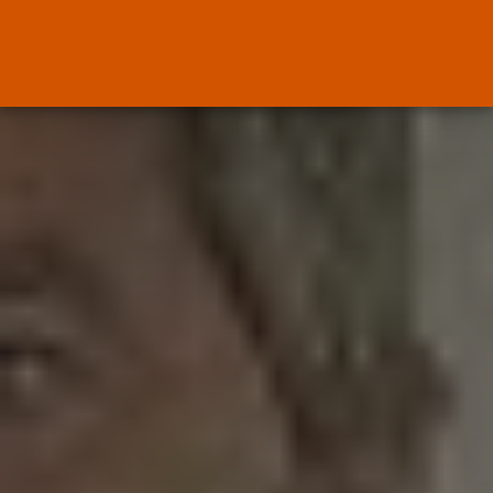
Canarias
El Ministerio de Justicia vende
‘propaganda...
POR
RAMÓN J.
07/08/2026
OPINIÓN
Interinos: Europa mueve pieza,
los jueces...
POR
RAMÓN J.
06/08/2026
OPINIÓN
Interinos: el error del Supremo
que...
POR
RAMÓN J.
05/08/2026