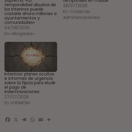
Supremo: «La
temporales en fraude
temporalidad abusiva de
28/07/2026
los interinos puede
En «Todas las
costarle ahora millones a
Administraciones»
ayuntamientos y
comunidades»
04/08/2026
En «Abogados»
Interinos: planes ocultos
e informes de urgencia
sobre la fijeza para eludir
el pago de
indemnizaciones
27/07/2026
En «OPINIÓN»
Facebook
X
Telegram
WhatsApp
Email
Compartir