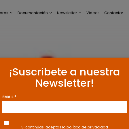
oros
Documentación
Newsletter
Videos
Contactar
ltimos Post
Modelos de Escritos
Perfil de Newsletter
reguntas y Respuestas
Resoluciones y
Publicaciones
oro General
ncuestas
¡Suscribete a nuestra
Newsletter!
EMAIL *
Si continúas, aceptas la política de privacidad