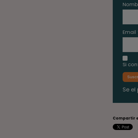
Nomb
Email 
Si con
Se el
Compartir e