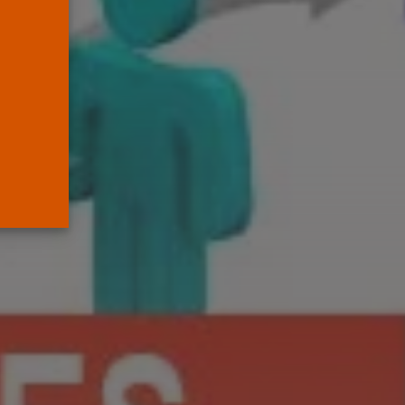
mueve pieza, los
jueces...
POR
RAMÓN J.
06/08/2026
OPINIÓN
Interinos: el error del
Supremo que...
POR
RAMÓN J.
05/08/2026