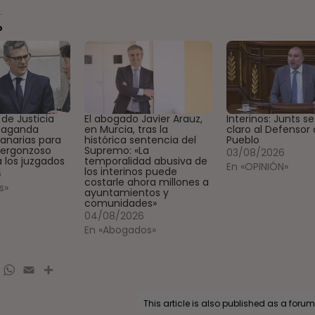
o
o de Justicia
El abogado Javier Arauz,
Interinos: Junts se
paganda
en Murcia, tras la
claro al Defensor 
Canarias para
histórica sentencia del
Pueblo
vergonzoso
Supremo: «La
03/08/2026
 los juzgados
temporalidad abusiva de
En «OPINIÓN»
los interinos puede
6
costarle ahora millones a
s»
ayuntamientos y
comunidades»
04/08/2026
En «Abogados»
book
elegram
WhatsApp
Email
Compartir
This article is also published as a forum