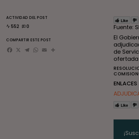
ACTIVIDAD DEL POST
Like
552
0
Fuente: 
El Gobier
COMPARTIR ESTE POST
adjudica
Facebook
X
Telegram
WhatsApp
Email
Compartir
de Servi
ofertada 
RESOLUCI
COMISION-
ENLACES 
ADJUDICA
Like
¡Susc