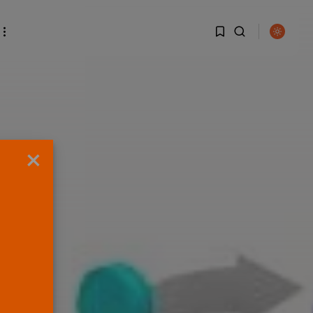
1
1
BUSCAR
Sorry, you have no
×
bookmarks yet.
0
ENTRADAS RECIENTES
Canarias
El Ministerio de Justicia
vende ‘propaganda...
POR
RAMÓN J.
07/08/2026
OPINIÓN
Interinos: Europa