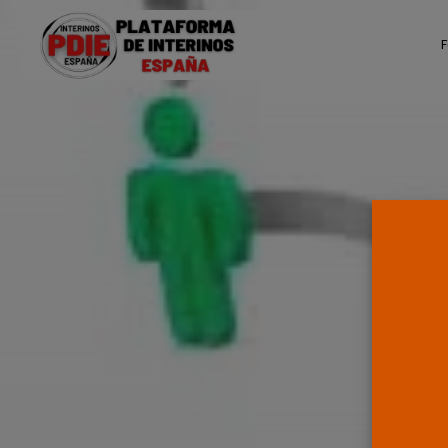
Search
F
for:
Ú
P
F
E