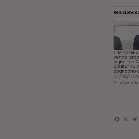
Relacionad
El Ministeri
vende ‘pro
digital’ en 
ocultar su 
abandono a
07/08/202
En «Canaria
Face
X
T