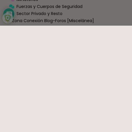
Fuerzas y Cuerpos de Seguridad
Sector Privado y Resto
Zona Conexión Blog-Foros [Miscelánea]
Información y Movilizaciónes
VIDEOS
OPINIÓN
Economía
Política
Sindicatos
Ocio y Entretenimiento
Sin Categoría
COMENTARIOS RECIENTES
Carlos
en
Bruselas cambia las normas: exige a España que
haga fijos a todos los funcionarios que ahora son interinos
Interina
en
Interinos: Sánchez se estaría abriendo a una ley
de punto final
Ramón J.
en
La mayor transformación de la Justicia en