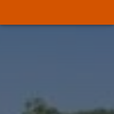
Canarias
El Ministerio de Justicia vende
‘propaganda...
POR
RAMÓN J.
07/08/2026
OPINIÓN
Interinos: Europa mueve pieza,
los jueces...
POR
RAMÓN J.
06/08/2026
OPINIÓN
Interinos: el error del Supremo
que...
POR
RAMÓN J.
05/08/2026