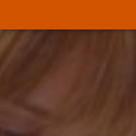
OPINIÓN
Interinos: el error del Supremo
que...
POR
RAMÓN J.
05/08/2026
Abogados
El abogado Javier Arauz, en
Murcia,...
POR
RAMÓN J.
04/08/2026
OPINIÓN
Interinos: Junts se lo deja claro...
POR
RAMÓN J.
03/08/2026