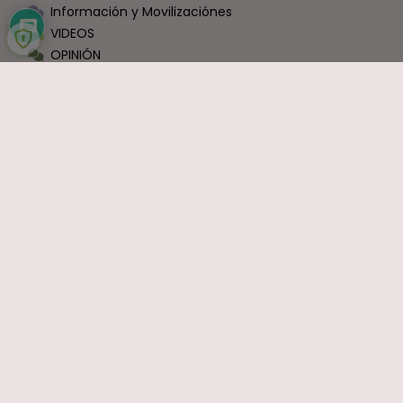
Información y Movilizaciónes
VIDEOS
OPINIÓN
Economía
Política
Sindicatos
Ocio y Entretenimiento
Sin Categoría
COMENTARIOS RECIENTES
Carlos
en
Bruselas cambia las normas: exige a España que
haga fijos a todos los funcionarios que ahora son interinos
Interina
en
Interinos: Sánchez se estaría abriendo a una ley
de punto final
Ramón J.
en
La mayor transformación de la Justicia en
décadas ya está en marcha: el nuevo modelo organizativo
avanza con firmeza
Formidable
en
Reforma judicial en Canarias: togas, cholas y
los que nadan desnudos