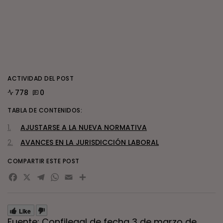
ACTIVIDAD DEL POST
778
0
TABLA DE CONTENIDOS:
AJUSTARSE A LA NUEVA NORMATIVA
AVANCES EN LA JURISDICCIÓN LABORAL
COMPARTIR ESTE POST
Facebook
X
Telegram
WhatsApp
Email
Compartir
Like
Fuente: Confilegal de fecha 3 de marzo de