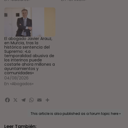
El abogado Javier Arauz,
en Murcia, tras la
histórica sentencia del
Supremo: «La
temporalidad abusiva de
los interinos puede
costarle ahora millones a
ayuntamientos y
comunidades»
04/08/2026
En «Abogados»
Facebook
X
Telegram
WhatsApp
Email
Compartir
This article is also published as a forum topic here »
Leer También: