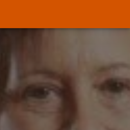
ENTRADAS RECIENTES
Canarias
El Ministerio de Justicia vende
‘propaganda...
POR
RAMÓN J.
07/08/2026
OPINIÓN
Interinos: Europa mueve pieza,
los jueces...
POR
RAMÓN J.
06/08/2026
OPINIÓN
Interinos: el error del Supremo
que...
POR
RAMÓN J.
05/08/2026