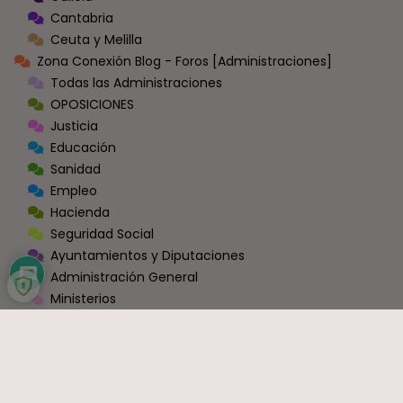
Cantabria
Ceuta y Melilla
Zona Conexión Blog - Foros [Administraciones]
Todas las Administraciones
OPOSICIONES
Justicia
Educación
Sanidad
Empleo
Hacienda
Seguridad Social
Ayuntamientos y Diputaciones
Administración General
Ministerios
Fuerzas y Cuerpos de Seguridad
Sector Privado y Resto
Zona Conexión Blog-Foros [Miscelánea]
Información y Movilizaciónes