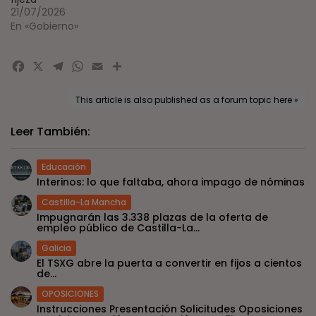
21/07/2026
En «Gobierno»
Facebook
X
Telegram
WhatsApp
Email
Compartir
This article is also published as a forum topic here »
Leer También:
Educación
Interinos: lo que faltaba, ahora impago de nóminas
Castilla-La Mancha
Impugnarán las 3.338 plazas de la oferta de
empleo público de Castilla-La...
Galicia
El TSXG abre la puerta a convertir en fijos a cientos
de...
OPOSICIONES
Instrucciones Presentación Solicitudes Oposiciones