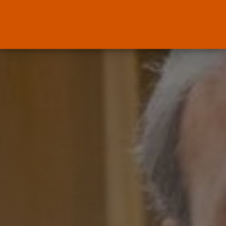
OPINIÓN
Interinos: Europa mueve pieza,
los jueces...
POR
RAMÓN J.
06/08/2026
OPINIÓN
Interinos: el error del Supremo
que...
POR
RAMÓN J.
05/08/2026
Abogados
El abogado Javier Arauz, en
Murcia,...
POR
RAMÓN J.
04/08/2026