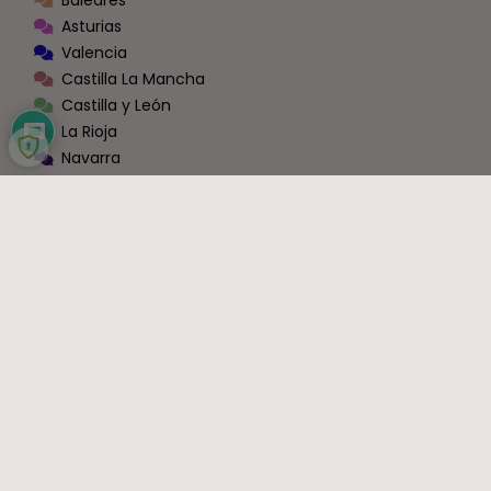
Baleares
Asturias
Valencia
Castilla La Mancha
Castilla y León
La Rioja
Navarra
Andalucía
Extremadura
Aragón
Murcia
Galicia
Cantabria
Ceuta y Melilla
Zona Conexión Blog - Foros [Administraciones]
Todas las Administraciones
OPOSICIONES
Justicia
Educación