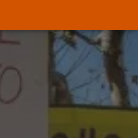
ENTRADAS RECIENTES
Canarias
El Ministerio de Justicia vende
‘propaganda...
POR
RAMÓN J.
07/08/2026
OPINIÓN
Interinos: Europa mueve pieza,
los jueces...
POR
RAMÓN J.
06/08/2026
OPINIÓN
Interinos: el error del Supremo
que...
POR
RAMÓN J.
05/08/2026