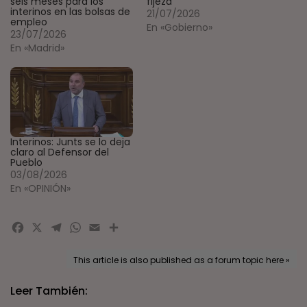
seis meses para los
fijeza
interinos en las bolsas de
21/07/2026
empleo
En «Gobierno»
23/07/2026
En «Madrid»
Interinos: Junts se lo deja
claro al Defensor del
Pueblo
03/08/2026
En «OPINIÓN»
Facebook
X
Telegram
WhatsApp
Email
Compartir
This article is also published as a forum topic here »
Leer También: