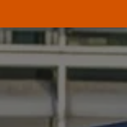
ENTRADAS RECIENTES
Canarias
El Ministerio de Justicia vende
‘propaganda...
POR
RAMÓN J.
07/08/2026
OPINIÓN
Interinos: Europa mueve pieza,
los jueces...
POR
RAMÓN J.
06/08/2026
OPINIÓN
Interinos: el error del Supremo
que...
POR
RAMÓN J.
05/08/2026