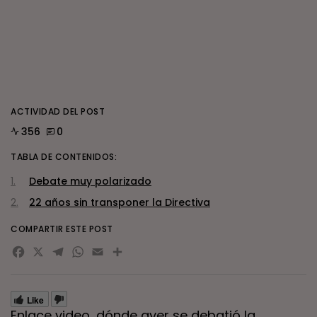
ACTIVIDAD DEL POST
356
0
TABLA DE CONTENIDOS:
Debate muy polarizado
22 años sin transponer la Directiva
COMPARTIR ESTE POST
Facebook
X
Telegram
WhatsApp
Email
Compartir
Like
Enlace video, dónde ayer se debatió la