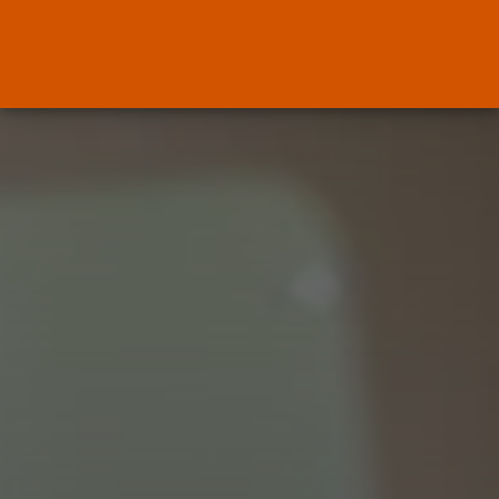
El Ministerio de Justicia vende
‘propaganda...
POR
RAMÓN J.
07/08/2026
OPINIÓN
Interinos: Europa mueve pieza,
los jueces...
POR
RAMÓN J.
06/08/2026
OPINIÓN
Interinos: el error del Supremo
que...
POR
RAMÓN J.
05/08/2026