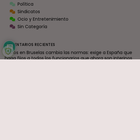
Política
Sindicatos
Ocio y Entretenimiento
Sin Categoría
COMENTARIOS RECIENTES
Carlos
en
Bruselas cambia las normas: exige a España que
haga fijos a todos los funcionarios que ahora son interinos
Interina
en
Interinos: Sánchez se estaría abriendo a una ley
de punto final
Ramón J.
en
La mayor transformación de la Justicia en
décadas ya está en marcha: el nuevo modelo organizativo
avanza con firmeza
Formidable
en
Reforma judicial en Canarias: togas, cholas y
los que nadan desnudos
jaime
en
Interinos: El Constitucional destruye al Supremo
ENTRADAS RECIENTES
Canarias