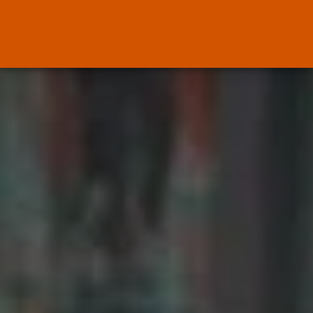
ENTRADAS RECIENTES
OPINIÓN
Interinos: Europa mueve pieza,
los jueces...
POR
RAMÓN J.
06/08/2026
OPINIÓN
Interinos: el error del Supremo
que...
POR
RAMÓN J.
05/08/2026
Abogados
El abogado Javier Arauz, en
Murcia,...
POR
RAMÓN J.
04/08/2026