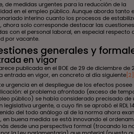
e, de medidas urgentes para la reducción de la
idad en el empleo público. Aunque aborda tanto 
onariado interino cuanto los procesos de estabili
, ahora solo corresponde destacar las cuestione
s con el personal laboral, en especial respecto d
ad por vacante.
estiones generales y formal
trada en vigor
parece publicada en el BOE de 29 de diciembre de 2
 entrada en vigor, en concreto al día siguiente
[2]
e urgencia en el despliegue de los efectos posee
plicación: el problema afrontado (exceso de temp
pleo público) se había considerado precisado de
 legislativa urgente, a cuyo fin se aprobó el RDL 1
enido del todo análogo al de la norma ahora exa
o, en buena medida se está innovando el ordenam
 más desde una perspectiva formal (trocando la 
 por la Ley parlamentaria) que material (puesto qu