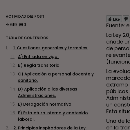
ACTIVIDAD DEL POST
Like
619
0
Fuente: 
La Ley 20
TABLA DE CONTENIDOS:
añade una
de perso
1. Cuestiones generales y formales.
relevant
A) Entrada en vigor
(funciona
B) Regla transitoria
La evoluc
C) Aplicación a personal docente y
marcada 
sanitario.
extremo 
D) Aplicación a las diversas
públicos 
Administraciones.
Administ
un const
E) Derogación normativa.
Esta situ
F) Estructura interna y contenido
laboral.
Una de l
en la tra
2. Principios inspiradores de la Ley.