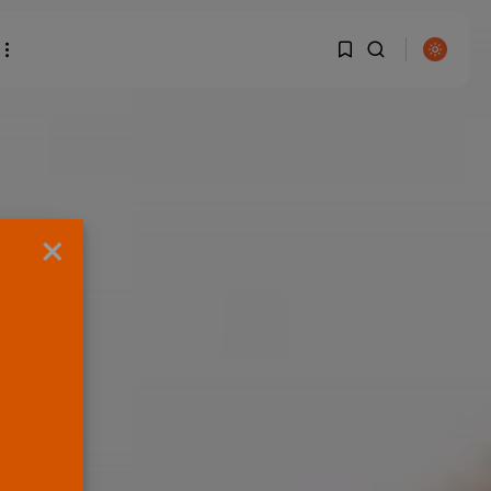
1
1
BUSCAR
Sorry, you have no
×
bookmarks yet.
0
ENTRADAS RECIENTES
Canarias
El Ministerio de Justicia
vende ‘propaganda...
POR
RAMÓN J.
07/08/2026
OPINIÓN
Interinos: Europa