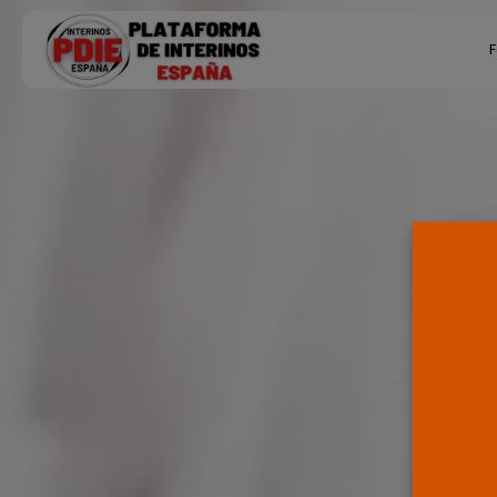
Search
F
for:
Ú
P
F
E