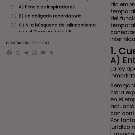
diciembr
A) Principios inspiradores.
temporal
B) Un obligado recordatorio
del funci
temporal
C) A la búsqueda del alineamiento
conectada
con el Derecho de la UE.
interinid
3. Reiteración de los principios que
COMPARTIR ESTE POST
1. Cu
presiden el acceso al empleo público de
Facebook
X
Telegram
WhatsApp
Email
Compartir
tipo laboral.
A) En
4. Control de la temporalidad en el
La ley a
empleo público.
inmediata
A) Principio de responsabilidad
Semejant
institucional.
clara ex
B) Principio de responsabilidad
en el em
personal.
actuación
C) El plazo de permanencia como
con cont
regla absoluta.
Por tant
D) La “compensación económica” por
jurídico
abuso de temporalidad.
urgencia