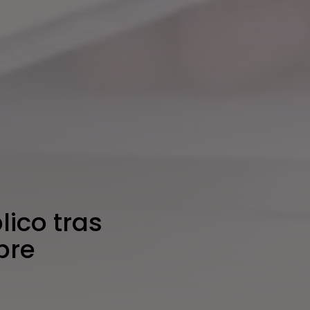
lico tras
bre