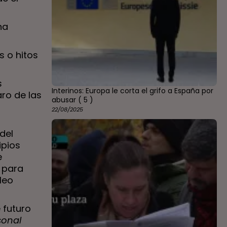
na
s o hitos
s
Interinos: Europa le corta el grifo a España por
ro de las
abusar
( 5 )
22/08/2025
del
ipios
e
 para
leo
 futuro
sonal