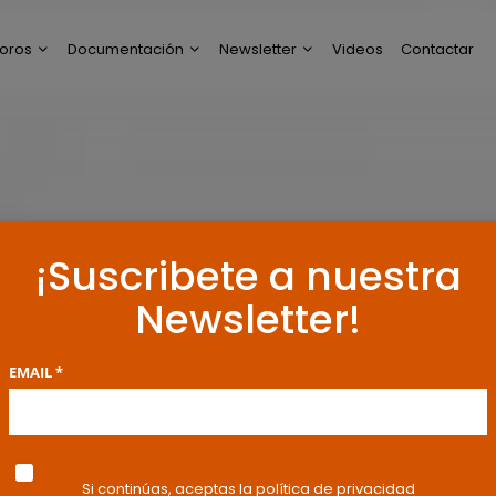
oros
Documentación
Newsletter
Videos
Contactar
ltimos Post
Modelos de Escritos
Perfil de Newsletter
reguntas y Respuestas
Resoluciones y
Publicaciones
oro General
ncuestas
¡Suscribete a nuestra
Newsletter!
EMAIL *
Si continúas, aceptas la política de privacidad