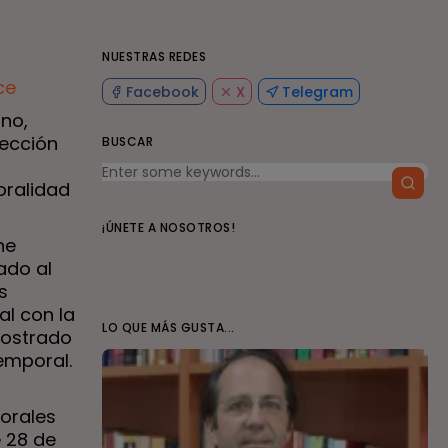
NUESTRAS REDES
ce
Facebook
X
Telegram
ino,
lección
BUSCAR
oralidad
¡ÚNETE A NOSOTROS!
ne
ado al
s
al con la
LO QUE MÁS GUSTA...
mostrado
emporal.
borales
e 28 de