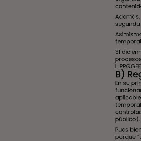
contenid
5. Especial consideración de las
interinidades por vacante.
Además, 
A) El contrato de interinidad por
segunda 
vacante.
Asimismo
B) Principales preceptos aplicables.
temporal
C) Jurisprudencia anterior a 2021.
31 diciem
D) El caso IMIDRA
procesos
LLPPGGEE
E) La STS 649/2021 de 28 junio.
B) Re
F) Plazas interinables.
En su pri
6. El proceso de estabilización de
funcionar
empleo temporal.
aplicable
7. Medidas complementarias.
temporal
controlar
A) Apoyo a los municipios por
público).
Administraciones superiores.
B) Seguimiento descriptivo y
Pues bie
presupuestario
porque “