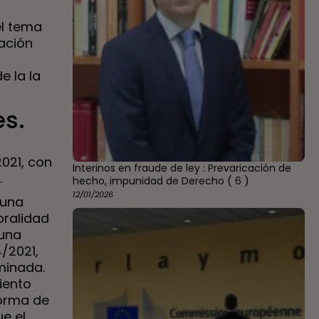
el tema
zación
s
e la la
es.
021, con
Interinos en fraude de ley : Prevaricación de
.
hecho, impunidad de Derecho
( 6 )
12/01/2026
 una
oralidad
 una
4/2021,
minada.
iento
norma de
e el