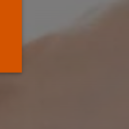
mueve pieza, los
jueces...
POR
RAMÓN J.
06/08/2026
OPINIÓN
Interinos: el error del
Supremo que...
POR
RAMÓN J.
05/08/2026