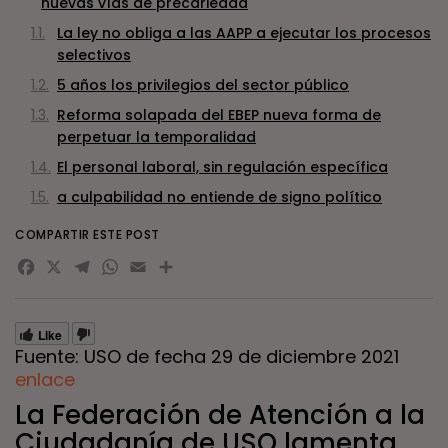
nuevas vías de precariedad
La ley no obliga a las AAPP a ejecutar los procesos
selectivos
5 años los privilegios del sector público
Reforma solapada del EBEP nueva forma de
perpetuar la temporalidad
El personal laboral, sin regulación específica
a culpabilidad no entiende de signo político
COMPARTIR ESTE POST
Facebook
X
Telegram
WhatsApp
Email
Compartir
Like
Fuente: USO de fecha 29 de diciembre 2021
enlace
La Federación de Atención a la
Ciudadanía de USO lamenta