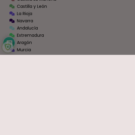
Castilla y León
La Rioja
Navarra
Andalucía
Extremadura
Aragón
Murcia
Galicia
Cantabria
Ceuta y Melilla
Zona Conexión Blog - Foros [Administraciones]
Todas las Administraciones
OPOSICIONES
Justicia
Educación
Sanidad
Empleo
Hacienda