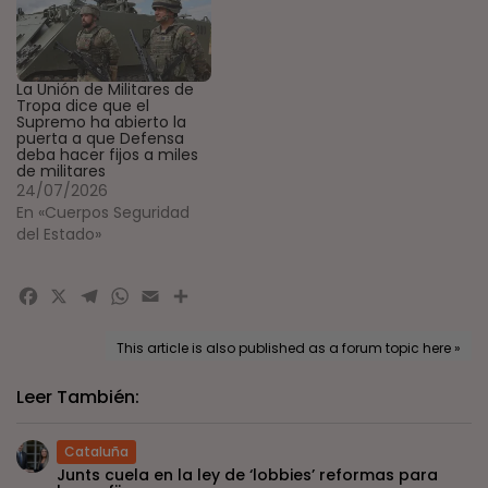
La Unión de Militares de
Tropa dice que el
Supremo ha abierto la
puerta a que Defensa
deba hacer fijos a miles
de militares
24/07/2026
En «Cuerpos Seguridad
del Estado»
Facebook
X
Telegram
WhatsApp
Email
Compartir
This article is also published as a forum topic here »
Leer También:
Cataluña
Junts cuela en la ley de ‘lobbies’ reformas para