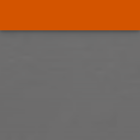
ENTRADAS RECIENTES
Canarias
El Ministerio de Justicia vende
‘propaganda...
POR
RAMÓN J.
07/08/2026
OPINIÓN
Interinos: Europa mueve pieza,
los jueces...
POR
RAMÓN J.
06/08/2026
OPINIÓN
Interinos: el error del Supremo
que...
POR
RAMÓN J.
05/08/2026