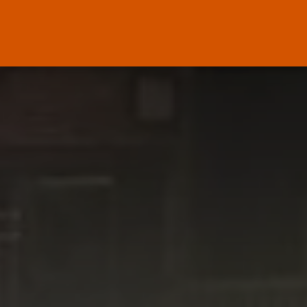
El Ministerio de Justicia vende
‘propaganda...
POR
RAMÓN J.
07/08/2026
OPINIÓN
Interinos: Europa mueve pieza,
los jueces...
POR
RAMÓN J.
06/08/2026
OPINIÓN
Interinos: el error del Supremo
que...
POR
RAMÓN J.
05/08/2026