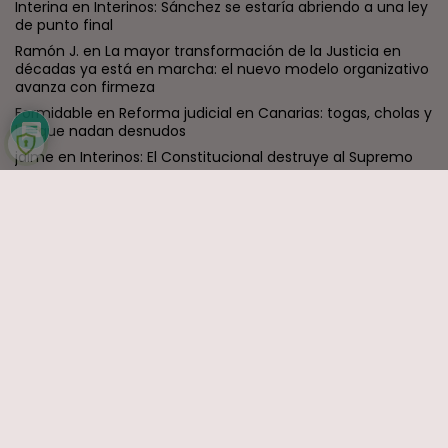
Interina
en
Interinos: Sánchez se estaría abriendo a una ley
de punto final
Ramón J.
en
La mayor transformación de la Justicia en
décadas ya está en marcha: el nuevo modelo organizativo
avanza con firmeza
Formidable
en
Reforma judicial en Canarias: togas, cholas y
los que nadan desnudos
jaime
en
Interinos: El Constitucional destruye al Supremo
ENTRADAS RECIENTES
Canarias
El Ministerio de Justicia vende
‘propaganda...
POR
RAMÓN J.
07/08/2026
OPINIÓN
Interinos: Europa mueve pieza, los
jueces...
POR
RAMÓN J.
06/08/2026