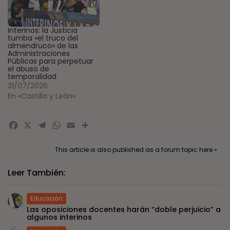
Interinos: la Justicia
tumba «el truco del
almendruco» de las
Administraciones
Públicas para perpetuar
el abuso de
temporalidad
31/07/2026
En «Castilla y León»
Facebook
X
Telegram
WhatsApp
Email
Compartir
This article is also published as a forum topic here »
Leer También:
Educación
Las oposiciones docentes harán “doble perjuicio” a
algunos interinos