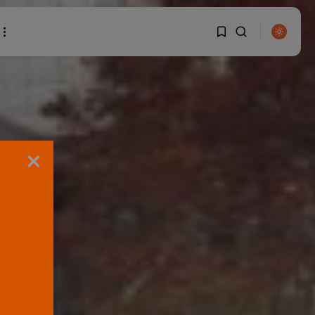
1
1
BUSCAR
Sorry, you have no
×
bookmarks yet.
0
ENTRADAS RECIENTES
Canarias
El Ministerio de Justicia
vende ‘propaganda...
POR
RAMÓN J.
07/08/2026
OPINIÓN
Interinos: Europa