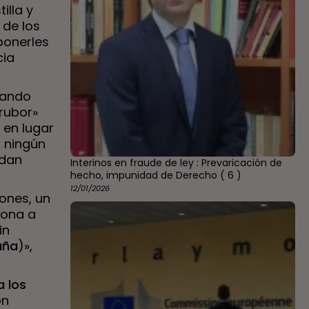
illa y
 de los
ponerles
cia
cando
rubor»
 en lugar
n ningún
 dan
Interinos en fraude de ley : Prevaricación de
hecho, impunidad de Derecho
( 6 )
12/01/2026
ones, un
iona a
in
aña
)»,
a los
on