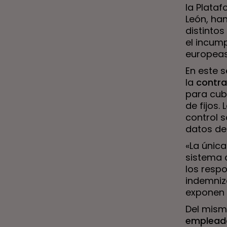
la Plata
León, ha
distinto
el incum
europeas
En este 
la
contra
para cub
de fijos.
control 
datos de
«La únic
sistema 
los resp
indemniz
exponen 
Del mism
empleado