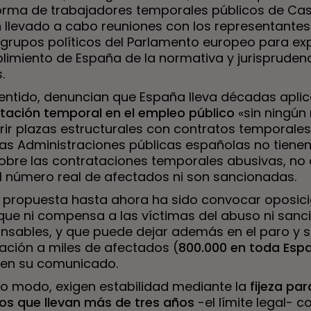
forma de trabajadores temporales públicos de Cast
n llevado a cabo reuniones con los representantes
s grupos políticos del Parlamento europeo para ex
plimiento de España de la normativa y jurispruden
.
sentido, denuncian que España lleva décadas apli
tación temporal en el empleo público
«sin ningún 
rir plazas estructurales con contratos temporales
 Las Administraciones públicas españolas no tiene
sobre las contrataciones temporales abusivas, no
l número real de afectados ni son sancionadas.
a propuesta hasta ahora ha sido convocar oposici
que ni compensa a las víctimas del abuso ni sanc
onsables, y que puede dejar además en el paro y s
ación a miles de afectados (
800.000 en toda Esp
en su comunicado.
o modo, exigen estabilidad mediante la
fijeza par
s que llevan más de tres años
-el límite legal- c