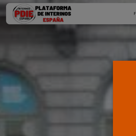
Search
F
for:
Ú
P
F
E