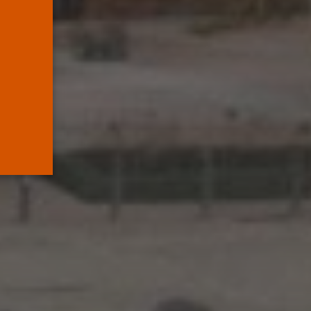
mueve pieza, los
jueces...
POR
RAMÓN J.
06/08/2026
OPINIÓN
Interinos: el error del
Supremo que...
POR
RAMÓN J.
05/08/2026