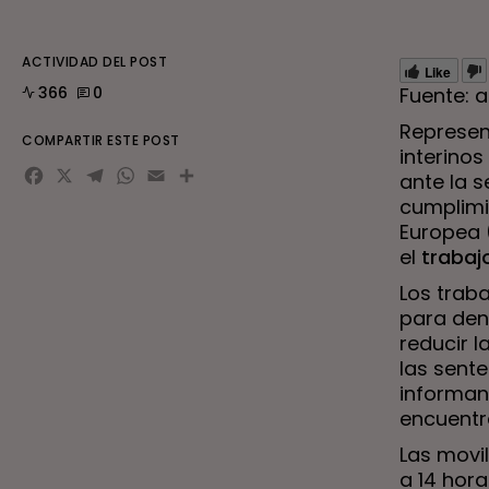
ACTIVIDAD DEL POST
Like
366
0
Fuente: 
Represen
COMPARTIR ESTE POST
interino
Facebook
X
Telegram
WhatsApp
Email
Compartir
ante la 
cumplimie
Europea 
el
trabaj
Los trab
para den
reducir 
las sente
informan 
encuentr
Las movil
a 14 hora