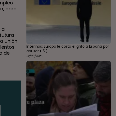
Empleo
ón, para
la
futura
la Unión
mientos
Interinos: Europa le corta el grifo a España por
abusar
( 5 )
ia de
22/08/2025