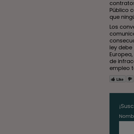
contrato
Público 
que ning
Los conv
comunica
consecuc
ley debe 
Europea,
de infra
empleo t
Like
¡Susc
Nomb