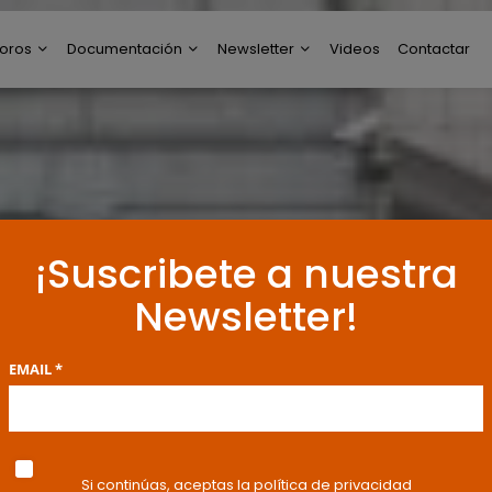
oros
Documentación
Newsletter
Videos
Contactar
ltimos Post
Modelos de Escritos
Perfil de Newsletter
reguntas y Respuestas
Resoluciones y
Publicaciones
oro General
ncuestas
¡Suscribete a nuestra
Newsletter!
EMAIL *
Si continúas, aceptas la política de privacidad