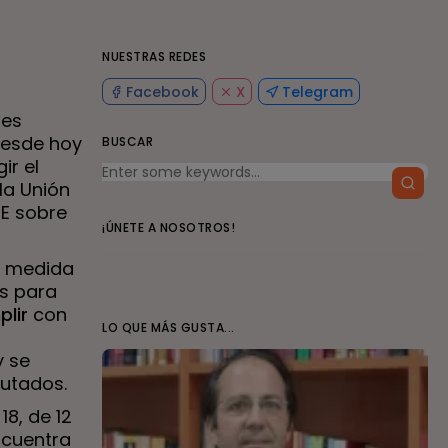
NUESTRAS REDES
Facebook
X
Telegram
res
desde hoy
BUSCAR
ir el
la Unión
CE sobre
¡ÚNETE A NOSOTROS!
a medida
es para
plir
con
LO QUE MÁS GUSTA...
y se
putados.
18, de 12
ncuentra