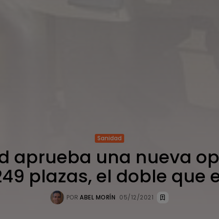
Sanidad
d aprueba una nueva op
249 plazas, el doble que 
POR
ABEL MORÍN
05/12/2021