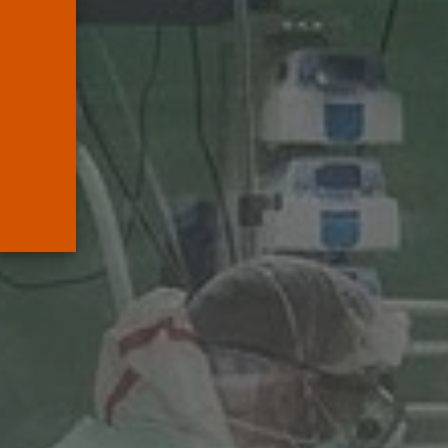
mueve pieza, los
jueces...
POR
RAMÓN J.
06/08/2026
OPINIÓN
Interinos: el error del
Supremo que...
POR
RAMÓN J.
05/08/2026