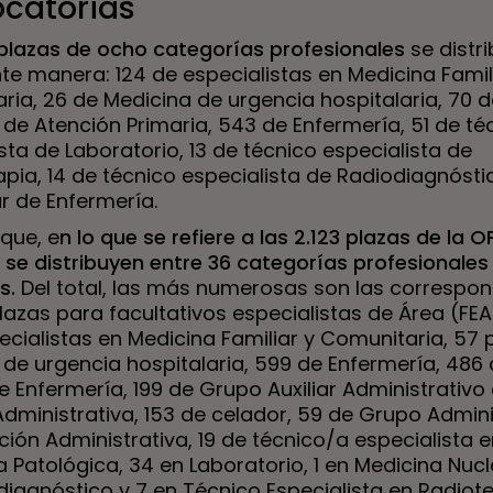
catorias
6 plazas de ocho categorías profesionales
se distr
nte manera: 124 de especialistas en Medicina Famil
ria, 26 de Medicina de urgencia hospitalaria, 70 d
 de Atención Primaria, 543 de Enfermería, 51 de té
sta de Laboratorio, 13 de técnico especialista de
pia, 14 de técnico especialista de Radiodiagnósti
ar de Enfermería.
que, e
n lo que se refiere a las 2.123 plazas de la O
 se distribuyen entre
36 categorías profesionales
es.
Del total, las más numerosas son las correspon
lazas para facultativos especialistas de Área (FEA
ecialistas en Medicina Familiar y Comunitaria, 57 
 de urgencia hospitalaria, 599 de Enfermería, 486
de Enfermería, 199 de Grupo Auxiliar Administrativo 
dministrativa, 153 de celador, 59 de Grupo Admini
ción Administrativa, 19 de técnico/a especialista 
Patológica, 34 en Laboratorio, 1 en Medicina Nucl
iagnóstico y 7 en Técnico Especialista en Radiote