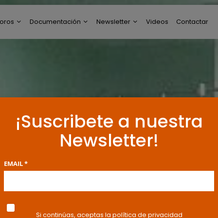
oros
Documentación
Newsletter
Videos
Contactar
ltimos Post
Modelos de Escritos
Perfil de Newsletter
reguntas y Respuestas
Resoluciones y
Publicaciones
oro General
ncuestas
¡Suscribete a nuestra
Newsletter!
EMAIL *
Si continúas, aceptas la política de privacidad