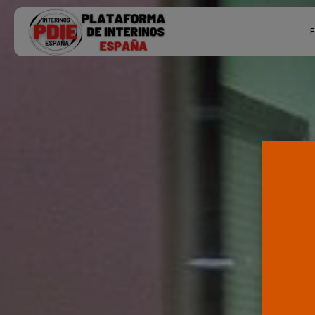
Search
F
for:
Ú
P
F
E