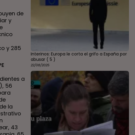
ibuyen de
iar y
e
cnico
co y 285
Interinos: Europa le corta el grifo a España por
abusar
( 5 )
PE
22/08/2025
dientes a
), 56
para
 de
de la
strativo
en
ear, 43
rapia, 65