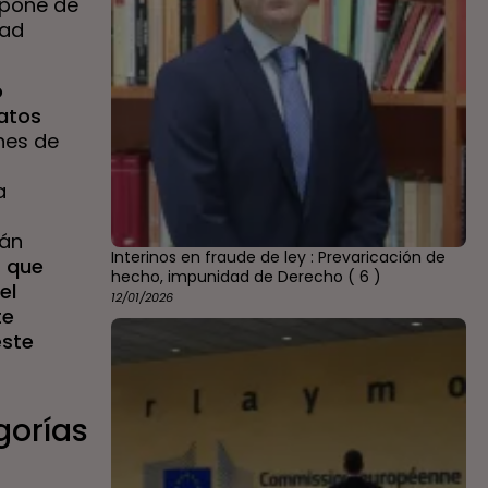
mpone de
dad
o
ratos
nes de
a
tán
Interinos en fraude de ley : Prevaricación de
s que
hecho, impunidad de Derecho
( 6 )
el
12/01/2026
te
este
gorías