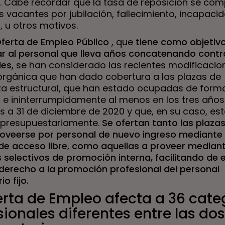
. Cabe recordar que la tasa de reposición se co
s vacantes por jubilación, fallecimiento, incapaci
, u otros motivos.
ferta de Empleo Público
, que
tiene como objetiv
zar al personal que lleva años concatenando cont
les
, se han considerado las recientes modificacio
a orgánica que han dado cobertura a las plazas de
za estructural, que han estado ocupadas de form
 e ininterrumpidamente al menos en los tres años
s a 31 de diciembre de 2020 y que, en su caso, es
presupuestariamente.
Se ofertan tanto las plaza
oveerse por personal de nuevo ingreso mediante 
de acceso libre, como aquellas a proveer median
 selectivos de promoción interna, facilitando de 
derecho a la promoción profesional del personal
o fijo.
erta de Empleo afecta a 36 cate
sionales diferentes entre las dos