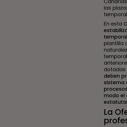
Canarias
las plaza
temporal
En esta
O
estabili
tempora
plantill
naturale
temporal
anteriore
dotadas 
deben pr
sistema 
procesos
modo el 
estatutari
La Of
profe