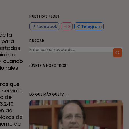
NUESTRAS REDES
Facebook
X
Telegram
de la
 para
BUSCAR
fertadas
irán a
e,
cuando
¡ÚNETE A NOSOTROS!
sionales
tras que
s servirán
LO QUE MÁS GUSTA...
o del
 3.249
ón de
plazas de
ierno de