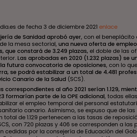
ldia.es de fecha 3 de diciembre 2021
enlace
jería de Sanidad aprobó ayer
, con el beneplácito 
de la mesa sectorial,
una nueva oferta de empleo
s, que constará de 3.249 plazas,
el doble de las o
terior.
Las aprobadas en 2020 (1.232 plazas) se un
 la futura convocatoria de oposiciones
, con lo qu
ra, se podrá estabilizar a un total de 4.481 profe
vicio Canario de la Salud
(SCS).
s correspondientes al año 2021 serían 1.129, mien
23 formarían parte de la
OPE adicional
, todas ella
bilizar el empleo temporal del personal estatutari
sanitario canario. Asimismo, se expuso que de las
n total de 1.129 pertenecen a las tasas de reposici
 SCS, con 720 plazas y 406 se corresponden a las 
ón cedidas por la consejería de Educación del Gob