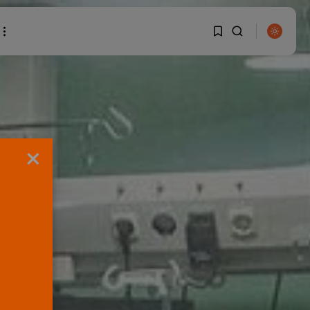
1
1
BUSCAR
Sorry, you have no
×
bookmarks yet.
0
ENTRADAS RECIENTES
Canarias
El Ministerio de Justicia
vende ‘propaganda...
POR
RAMÓN J.
07/08/2026
OPINIÓN
Interinos: Europa