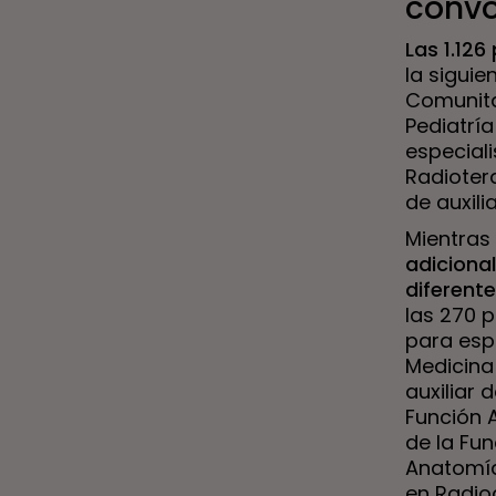
convo
Las 1.12
la siguie
Comunita
Pediatría
especiali
Radiotera
de auxili
Mientras 
adicional
diferent
las 270 p
para esp
Medicina
auxiliar 
Función A
de la Fun
Anatomía 
en Radiod