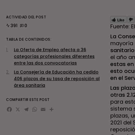
ACTIVIDAD DEL POST
Like
391
0
Fuente: E
La Conse
TABLA DE CONTENIDOS:
mayoría 
sanitario
La Oferta de Empleo afecta a 36
categorías profesionales diferentes
el año an
entre las dos convocatorias
estas en
esto ocur
La Consejería de Educación ha cedido
en el Ser
406 plazas de su tasa de reposición al
área sanitaria
Las plaza
otras 2.1
COMPARTIR ESTE POST
para esta
Facebook
X
Telegram
WhatsApp
Email
Compartir
sistema 
plazas, u
2021 del
reposici